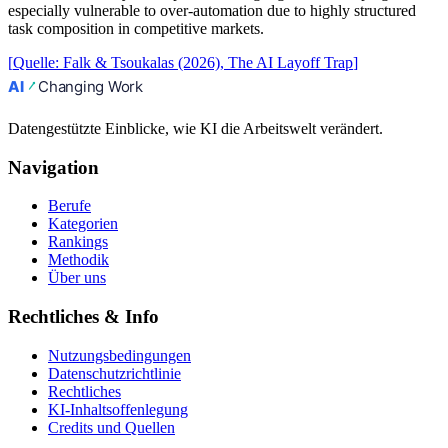
especially vulnerable to over-automation due to highly structured
task composition in competitive markets.
[
Quelle
:
Falk & Tsoukalas (2026), The AI Layoff Trap
]
Datengestützte Einblicke, wie KI die Arbeitswelt verändert.
Navigation
Berufe
Kategorien
Rankings
Methodik
Über uns
Rechtliches & Info
Nutzungsbedingungen
Datenschutzrichtlinie
Rechtliches
KI-Inhaltsoffenlegung
Credits und Quellen