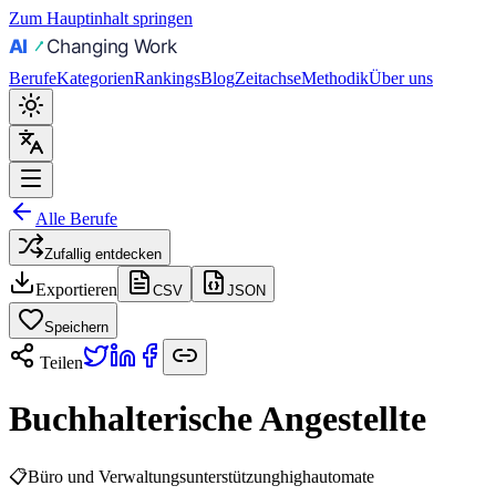
Zum Hauptinhalt springen
Berufe
Kategorien
Rankings
Blog
Zeitachse
Methodik
Über uns
Alle Berufe
Zufallig entdecken
Exportieren
CSV
JSON
Speichern
Teilen
Buchhalterische Angestellte
📋
Büro und Verwaltungsunterstützung
high
automate