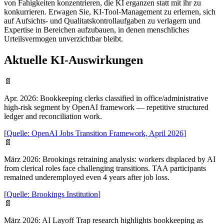
von Fahigkeiten konzentrieren, die KI erganzen statt mit ihr zu
konkurrieren. Erwagen Sie, KI-Tool-Management zu erlernen, sich
auf Aufsichts- und Qualitatskontrollaufgaben zu verlagern und
Expertise in Bereichen aufzubauen, in denen menschliches
Urteilsvermogen unverzichtbar bleibt.
Aktuelle KI-Auswirkungen
📄
Apr. 2026
:
Bookkeeping clerks classified in office/administrative
high-risk segment by OpenAI framework — repetitive structured
ledger and reconciliation work.
[
Quelle
:
OpenAI Jobs Transition Framework, April 2026
]
📄
März 2026
:
Brookings retraining analysis: workers displaced by AI
from clerical roles face challenging transitions. TAA participants
remained underemployed even 4 years after job loss.
[
Quelle
:
Brookings Institution
]
📄
März 2026
:
AI Layoff Trap research highlights bookkeeping as