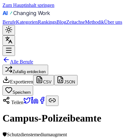
Zum Hauptinhalt springen
Berufe
Kategorien
Rankings
Blog
Zeitachse
Methodik
Über uns
Alle Berufe
Zufallig entdecken
Exportieren
CSV
JSON
Speichern
Teilen
Campus-Polizeibeamte
🛡️
Schutzdienste
medium
augment