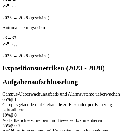
+
12
2025 → 2028 (
geschätzt
)
Automatisierungsrisiko
23
→
33
+
10
2025 → 2028 (
geschätzt
)
Expositionsmetriken (2023 - 2028)
Aufgabenaufschlusselung
Campus-Ueberwachungsfeeds und Alarmsysteme ueberwachen
65
%
β
1
Campusgelaende und Gebaeude zu Fuss oder per Fahrzeug
patrouillieren
10
%
β
0
Vorfallberichte schreiben und Beweise dokumentieren
55
%
β
0.5
Auf Notrufe reagieren und Krisensituationen bewaeltigen