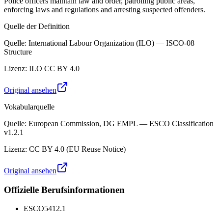
Police officers maintain law and order, patrolling public areas,
enforcing laws and regulations and arresting suspected offenders.
Quelle der Definition
Quelle
:
International Labour Organization (ILO) — ISCO-08
Structure
Lizenz
:
ILO CC BY 4.0
Original ansehen
Vokabularquelle
Quelle
:
European Commission, DG EMPL — ESCO Classification
v1.2.1
Lizenz
:
CC BY 4.0 (EU Reuse Notice)
Original ansehen
Offizielle Berufsinformationen
ESCO
5412.1