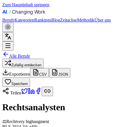
Zum Hauptinhalt springen
Berufe
Kategorien
Rankings
Blog
Zeitachse
Methodik
Über uns
Alle Berufe
Zufallig entdecken
Exportieren
CSV
JSON
Speichern
Teilen
Rechtsanalysten
⚖️
Recht
very high
augment
BLS 2024-34:
+6%