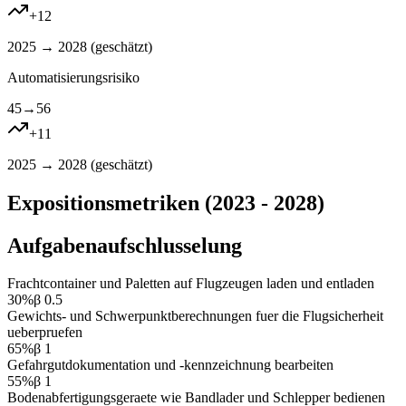
+
12
2025 → 2028 (
geschätzt
)
Automatisierungsrisiko
45
→
56
+
11
2025 → 2028 (
geschätzt
)
Expositionsmetriken (2023 - 2028)
Aufgabenaufschlusselung
Frachtcontainer und Paletten auf Flugzeugen laden und entladen
30
%
β
0.5
Gewichts- und Schwerpunktberechnungen fuer die Flugsicherheit
ueberpruefen
65
%
β
1
Gefahrgutdokumentation und -kennzeichnung bearbeiten
55
%
β
1
Bodenabfertigungsgeraete wie Bandlader und Schlepper bedienen