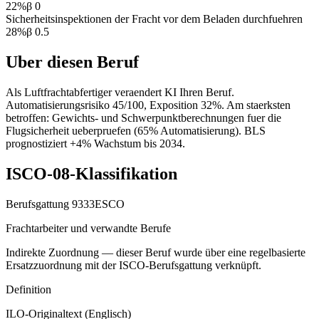
22
%
β
0
Sicherheitsinspektionen der Fracht vor dem Beladen durchfuehren
28
%
β
0.5
Uber diesen Beruf
Als Luftfrachtabfertiger veraendert KI Ihren Beruf.
Automatisierungsrisiko 45/100, Exposition 32%. Am staerksten
betroffen: Gewichts- und Schwerpunktberechnungen fuer die
Flugsicherheit ueberpruefen (65% Automatisierung). BLS
prognostiziert +4% Wachstum bis 2034.
ISCO-08-Klassifikation
Berufsgattung
9333
ESCO
Frachtarbeiter und verwandte Berufe
Indirekte Zuordnung — dieser Beruf wurde über eine regelbasierte
Ersatzzuordnung mit der ISCO-Berufsgattung verknüpft.
Definition
ILO-Originaltext (Englisch)