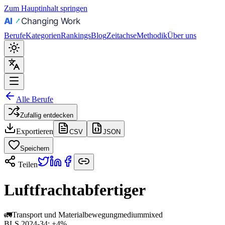
Zum Hauptinhalt springen
Berufe
Kategorien
Rankings
Blog
Zeitachse
Methodik
Über uns
Alle Berufe
Zufallig entdecken
Exportieren
CSV
JSON
Speichern
Teilen
Luftfrachtabfertiger
🚛
Transport und Materialbewegung
medium
mixed
BLS 2024-34:
+4%