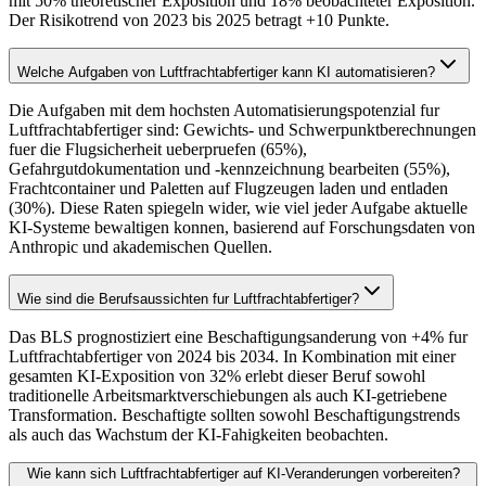
mit 50% theoretischer Exposition und 18% beobachteter Exposition.
Der Risikotrend von 2023 bis 2025 betragt +10 Punkte.
Welche Aufgaben von Luftfrachtabfertiger kann KI automatisieren?
Die Aufgaben mit dem hochsten Automatisierungspotenzial fur
Luftfrachtabfertiger sind: Gewichts- und Schwerpunktberechnungen
fuer die Flugsicherheit ueberpruefen (65%),
Gefahrgutdokumentation und -kennzeichnung bearbeiten (55%),
Frachtcontainer und Paletten auf Flugzeugen laden und entladen
(30%). Diese Raten spiegeln wider, wie viel jeder Aufgabe aktuelle
KI-Systeme bewaltigen konnen, basierend auf Forschungsdaten von
Anthropic und akademischen Quellen.
Wie sind die Berufsaussichten fur Luftfrachtabfertiger?
Das BLS prognostiziert eine Beschaftigungsanderung von +4% fur
Luftfrachtabfertiger von 2024 bis 2034. In Kombination mit einer
gesamten KI-Exposition von 32% erlebt dieser Beruf sowohl
traditionelle Arbeitsmarktverschiebungen als auch KI-getriebene
Transformation. Beschaftigte sollten sowohl Beschaftigungstrends
als auch das Wachstum der KI-Fahigkeiten beobachten.
Wie kann sich Luftfrachtabfertiger auf KI-Veranderungen vorbereiten?