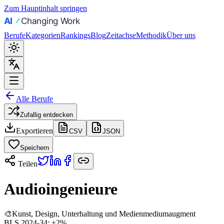
Zum Hauptinhalt springen
Berufe
Kategorien
Rankings
Blog
Zeitachse
Methodik
Über uns
Alle Berufe
Zufallig entdecken
Exportieren
CSV
JSON
Speichern
Teilen
Audioingenieure
🎨
Kunst, Design, Unterhaltung und Medien
medium
augment
BLS 2024-34:
+2%