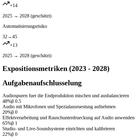
+
14
2025 → 2028 (
geschätzt
)
Automatisierungsrisiko
32
→
45
+
13
2025 → 2028 (
geschätzt
)
Expositionsmetriken (2023 - 2028)
Aufgabenaufschlusselung
Audiospuren fuer die Endproduktion mischen und ausbalancieren
48
%
β
0.5
Audio mit Mikrofonen und Spezialausruestung aufnehmen
20
%
β
0
Effektverarbeitung und Rauschunterdrueckung auf Audio anwenden
65
%
β
1
Studio- und Live-Soundsysteme einrichten und kalibrieren
22
%
β
0