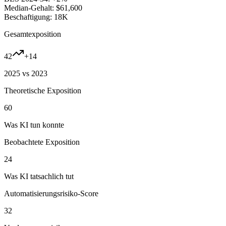
Median-Gehalt:
$61,600
Beschaftigung:
18K
Gesamtexposition
42
+
14
2025 vs 2023
Theoretische Exposition
60
Was KI tun konnte
Beobachtete Exposition
24
Was KI tatsachlich tut
Automatisierungsrisiko-Score
32