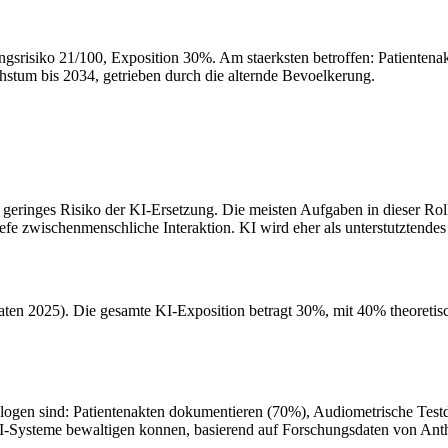
ungsrisiko 21/100, Exposition 30%. Am staerksten betroffen: Patiente
stum bis 2034, getrieben durch die alternde Bevoelkerung.
ringes Risiko der KI-Ersetzung. Die meisten Aufgaben in dieser Rolle 
efe zwischenmenschliche Interaktion. KI wird eher als unterstutztende
ten 2025). Die gesamte KI-Exposition betragt 30%, mit 40% theoretis
logen sind: Patientenakten dokumentieren (70%), Audiometrische Test
 KI-Systeme bewaltigen konnen, basierend auf Forschungsdaten von An