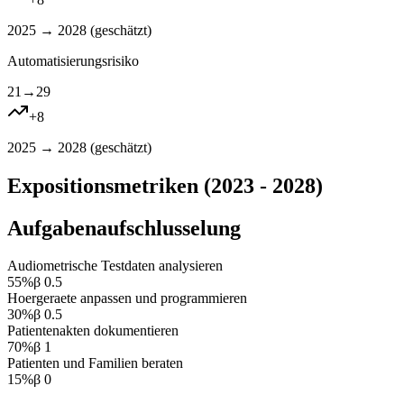
2025 → 2028 (
geschätzt
)
Automatisierungsrisiko
21
→
29
+
8
2025 → 2028 (
geschätzt
)
Expositionsmetriken (2023 - 2028)
Aufgabenaufschlusselung
Audiometrische Testdaten analysieren
55
%
β
0.5
Hoergeraete anpassen und programmieren
30
%
β
0.5
Patientenakten dokumentieren
70
%
β
1
Patienten und Familien beraten
15
%
β
0