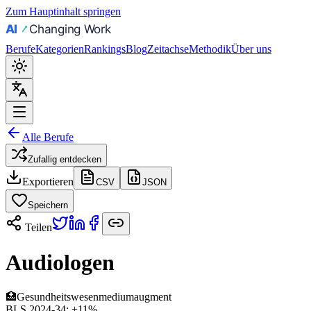
Zum Hauptinhalt springen
Berufe
Kategorien
Rankings
Blog
Zeitachse
Methodik
Über uns
Alle Berufe
Zufallig entdecken
Exportieren
CSV
JSON
Speichern
Teilen
Audiologen
🏥
Gesundheitswesen
medium
augment
BLS 2024-34:
+11%