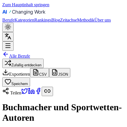
Zum Hauptinhalt springen
Berufe
Kategorien
Rankings
Blog
Zeitachse
Methodik
Über uns
Alle Berufe
Zufallig entdecken
Exportieren
CSV
JSON
Speichern
Teilen
Buchmacher und Sportwetten-
Autoren