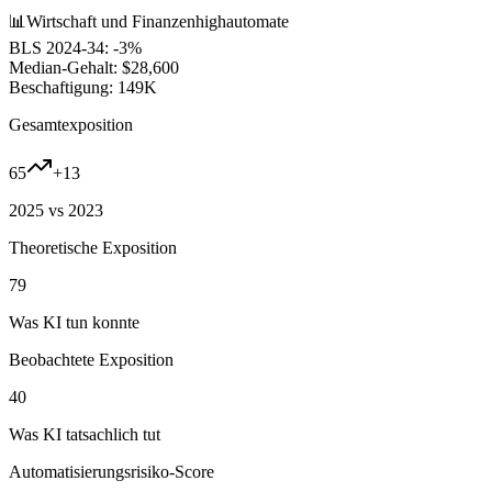
📊
Wirtschaft und Finanzen
high
automate
BLS 2024-34:
-3%
Median-Gehalt:
$28,600
Beschaftigung:
149K
Gesamtexposition
65
+
13
2025 vs 2023
Theoretische Exposition
79
Was KI tun konnte
Beobachtete Exposition
40
Was KI tatsachlich tut
Automatisierungsrisiko-Score