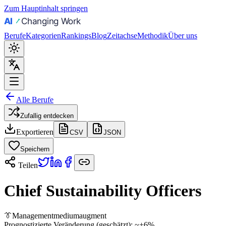
Zum Hauptinhalt springen
Berufe
Kategorien
Rankings
Blog
Zeitachse
Methodik
Über uns
Alle Berufe
Zufallig entdecken
Exportieren
CSV
JSON
Speichern
Teilen
Chief Sustainability Officers
👔
Management
medium
augment
Prognostizierte Veränderung (geschätzt):
~+6%