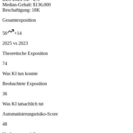
Median-Gehalt:
$136,000
Beschaftigung:
18K
Gesamtexposition
56
+
14
2025 vs 2023
Theoretische Exposition
74
Was KI tun konnte
Beobachtete Exposition
36
Was KI tatsachlich tut
Automatisierungsrisiko-Score
48