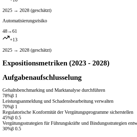
2025 → 2028 (
geschätzt
)
Automatisierungsrisiko
48
→
61
+
13
2025 → 2028 (
geschätzt
)
Expositionsmetriken (2023 - 2028)
Aufgabenaufschlusselung
Gehaltsbenchmarking und Marktanalyse durchführen
78
%
β
1
Leistungsanmeldung und Schadensbearbeitung verwalten
70
%
β
1
Regulatorische Konformität der Vergütungsprogramme sicherstellen
45
%
β
0.5
Vergütungsstrategien für Führungskräfte und Bindungsstrategien ent
30
%
β
0.5