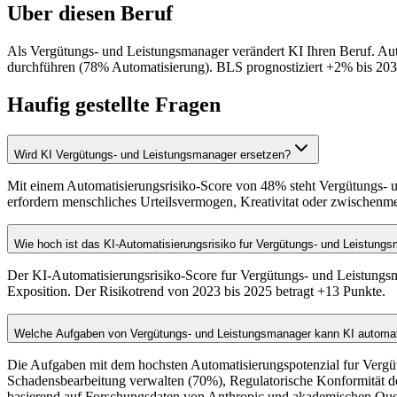
Uber diesen Beruf
Als Vergütungs- und Leistungsmanager verändert KI Ihren Beruf. Au
durchführen (78% Automatisierung). BLS prognostiziert +2% bis 2034.
Haufig gestellte Fragen
Wird KI Vergütungs- und Leistungsmanager ersetzen?
Mit einem Automatisierungsrisiko-Score von 48% steht Vergütungs- 
erfordern menschliches Urteilsvermogen, Kreativitat oder zwischenme
Wie hoch ist das KI-Automatisierungsrisiko fur Vergütungs- und Leistung
Der KI-Automatisierungsrisiko-Score fur Vergütungs- und Leistungs
Exposition. Der Risikotrend von 2023 bis 2025 betragt +13 Punkte.
Welche Aufgaben von Vergütungs- und Leistungsmanager kann KI automat
Die Aufgaben mit dem hochsten Automatisierungspotenzial fur Verg
Schadensbearbeitung verwalten (70%), Regulatorische Konformität de
basierend auf Forschungsdaten von Anthropic und akademischen Que