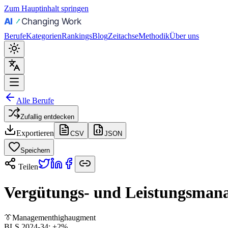
Zum Hauptinhalt springen
Berufe
Kategorien
Rankings
Blog
Zeitachse
Methodik
Über uns
Alle Berufe
Zufallig entdecken
Exportieren
CSV
JSON
Speichern
Teilen
Vergütungs- und Leistungsman
👔
Management
high
augment
BLS 2024-34:
+2%