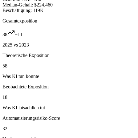
Median-Gehalt:
$224,460
Beschaftigung:
119K
Gesamtexposition
38
+
11
2025 vs 2023
Theoretische Exposition
58
Was KI tun konnte
Beobachtete Exposition
18
Was KI tatsachlich tut
Automatisierungsrisiko-Score
32