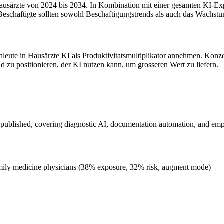
särzte von 2024 bis 2034. In Kombination mit einer gesamten KI-Expos
Beschaftigte sollten sowohl Beschaftigungstrends als auch das Wachst
chleute in Hausärzte KI als Produktivitatsmultiplikator annehmen. Konze
d zu positionieren, der KI nutzen kann, um grosseren Wert zu liefern.
 published, covering diagnostic AI, documentation automation, and em
amily medicine physicians (38% exposure, 32% risk, augment mode)