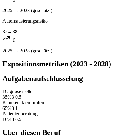
2025 → 2028 (
geschätzt
)
Automatisierungsrisiko
32
→
38
+
6
2025 → 2028 (
geschätzt
)
Expositionsmetriken (2023 - 2028)
Aufgabenaufschlusselung
Diagnose stellen
35
%
β
0.5
Krankenakten prüfen
65
%
β
1
Patientenberatung
10
%
β
0.5
Uber diesen Beruf