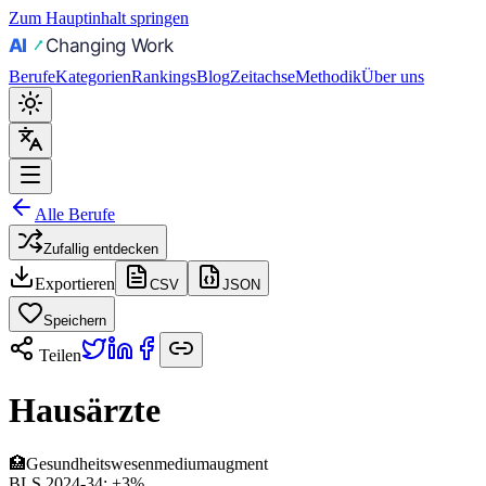
Zum Hauptinhalt springen
Berufe
Kategorien
Rankings
Blog
Zeitachse
Methodik
Über uns
Alle Berufe
Zufallig entdecken
Exportieren
CSV
JSON
Speichern
Teilen
Hausärzte
🏥
Gesundheitswesen
medium
augment
BLS 2024-34:
+3%