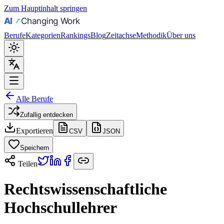
Zum Hauptinhalt springen
Berufe
Kategorien
Rankings
Blog
Zeitachse
Methodik
Über uns
Alle Berufe
Zufallig entdecken
Exportieren
CSV
JSON
Speichern
Teilen
Rechtswissenschaftliche
Hochschullehrer