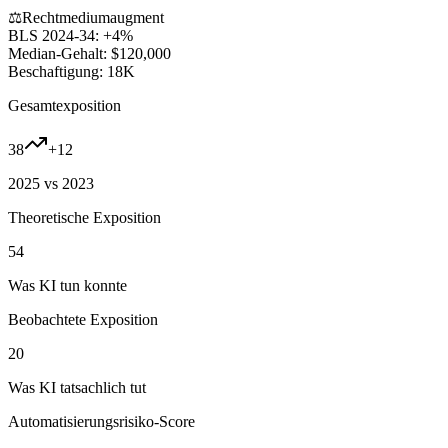
⚖️
Recht
medium
augment
BLS 2024-34:
+4%
Median-Gehalt:
$120,000
Beschaftigung:
18K
Gesamtexposition
38
+
12
2025 vs 2023
Theoretische Exposition
54
Was KI tun konnte
Beobachtete Exposition
20
Was KI tatsachlich tut
Automatisierungsrisiko-Score