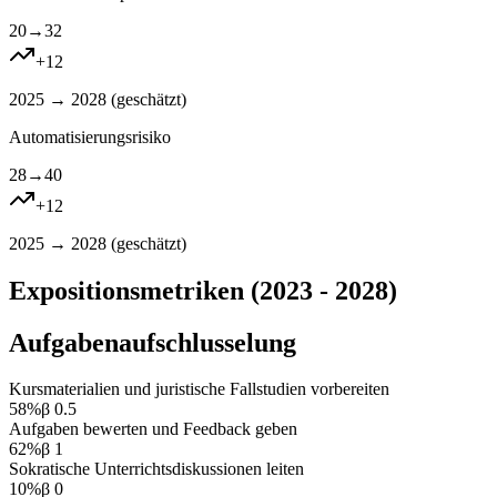
20
→
32
+
12
2025 → 2028 (
geschätzt
)
Automatisierungsrisiko
28
→
40
+
12
2025 → 2028 (
geschätzt
)
Expositionsmetriken (2023 - 2028)
Aufgabenaufschlusselung
Kursmaterialien und juristische Fallstudien vorbereiten
58
%
β
0.5
Aufgaben bewerten und Feedback geben
62
%
β
1
Sokratische Unterrichtsdiskussionen leiten
10
%
β
0