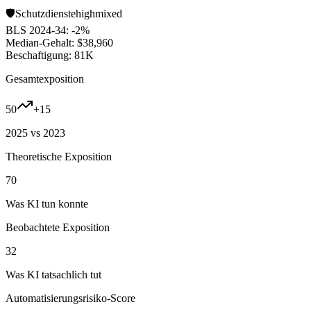
🛡️
Schutzdienste
high
mixed
BLS 2024-34:
-2%
Median-Gehalt:
$38,960
Beschaftigung:
81K
Gesamtexposition
50
+
15
2025 vs 2023
Theoretische Exposition
70
Was KI tun konnte
Beobachtete Exposition
32
Was KI tatsachlich tut
Automatisierungsrisiko-Score