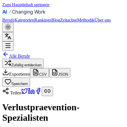
Zum Hauptinhalt springen
Berufe
Kategorien
Rankings
Blog
Zeitachse
Methodik
Über uns
Alle Berufe
Zufallig entdecken
Exportieren
CSV
JSON
Speichern
Teilen
Verlustpraevention-
Spezialisten