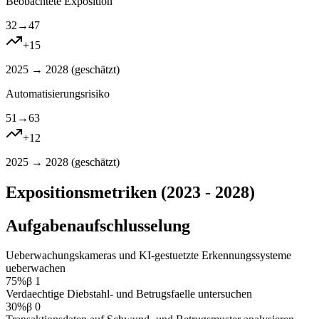
Beobachtete Exposition
32
→
47
+
15
2025 → 2028 (
geschätzt
)
Automatisierungsrisiko
51
→
63
+
12
2025 → 2028 (
geschätzt
)
Expositionsmetriken (2023 - 2028)
Aufgabenaufschlusselung
Ueberwachungskameras und KI-gestuetzte Erkennungssysteme
ueberwachen
75
%
β
1
Verdaechtige Diebstahl- und Betrugsfaelle untersuchen
30
%
β
0