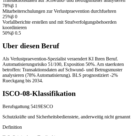
Transaktionsdaten auf Schwund- und Betrugsmuster analysieren
78
%
β
1
Mitarbeiterschulungen zur Verlustpraevention durchfuehren
25
%
β
0
Vorfallberichte erstellen und mit Strafverfolgungsbehoerden
koordinieren
50
%
β
0.5
Uber diesen Beruf
Als Verlustpraevention-Spezialist veraendert KI Ihren Beruf.
Automatisierungsrisiko 51/100, Exposition 50%. Am staerksten
betroffen: Transaktionsdaten auf Schwund- und Betrugsmuster
analysieren (78% Automatisierung). BLS prognostiziert -2%
Rueckgang bis 2034.
ISCO-08-Klassifikation
Berufsgattung
5419
ESCO
Schutzkräfte und Sicherheitsbedienstete, anderweitig nicht genannt
Definition