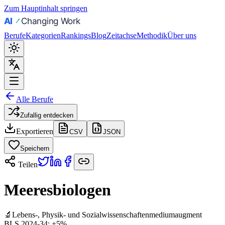
Zum Hauptinhalt springen
Berufe
Kategorien
Rankings
Blog
Zeitachse
Methodik
Über uns
Alle Berufe
Zufallig entdecken
Exportieren
CSV
JSON
Speichern
Teilen
Meeresbiologen
🔬
Lebens-, Physik- und Sozialwissenschaften
medium
augment
BLS 2024-34:
+5%