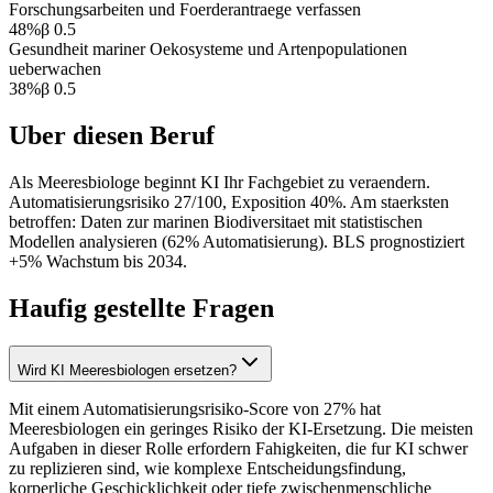
Forschungsarbeiten und Foerderantraege verfassen
48
%
β
0.5
Gesundheit mariner Oekosysteme und Artenpopulationen
ueberwachen
38
%
β
0.5
Uber diesen Beruf
Als Meeresbiologe beginnt KI Ihr Fachgebiet zu veraendern.
Automatisierungsrisiko 27/100, Exposition 40%. Am staerksten
betroffen: Daten zur marinen Biodiversitaet mit statistischen
Modellen analysieren (62% Automatisierung). BLS prognostiziert
+5% Wachstum bis 2034.
Haufig gestellte Fragen
Wird KI Meeresbiologen ersetzen?
Mit einem Automatisierungsrisiko-Score von 27% hat
Meeresbiologen ein geringes Risiko der KI-Ersetzung. Die meisten
Aufgaben in dieser Rolle erfordern Fahigkeiten, die fur KI schwer
zu replizieren sind, wie komplexe Entscheidungsfindung,
korperliche Geschicklichkeit oder tiefe zwischenmenschliche