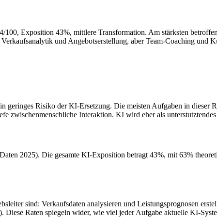
 34/100, Exposition 43%, mittlere Transformation. Am stärksten betroff
rt Verkaufsanalytik und Angebotserstellung, aber Team-Coaching und 
n geringes Risiko der KI-Ersetzung. Die meisten Aufgaben in dieser Rol
efe zwischenmenschliche Interaktion. KI wird eher als unterstutztende
 (Daten 2025). Die gesamte KI-Exposition betragt 43%, mit 63% theore
bsleiter sind: Verkaufsdaten analysieren und Leistungsprognosen erst
. Diese Raten spiegeln wider, wie viel jeder Aufgabe aktuelle KI-Sys