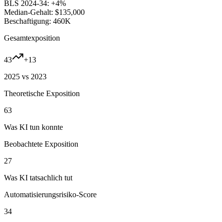
BLS 2024-34:
+4%
Median-Gehalt:
$135,000
Beschaftigung:
460K
Gesamtexposition
43
+
13
2025 vs 2023
Theoretische Exposition
63
Was KI tun konnte
Beobachtete Exposition
27
Was KI tatsachlich tut
Automatisierungsrisiko-Score
34