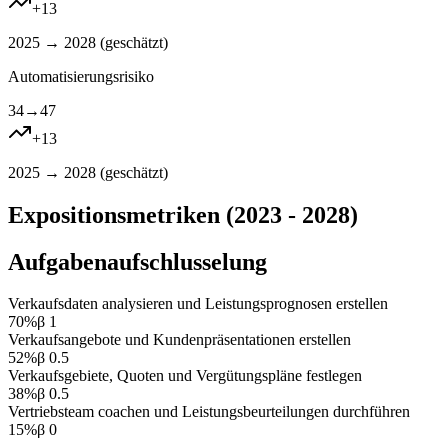
+
13
2025 → 2028 (
geschätzt
)
Automatisierungsrisiko
34
→
47
+
13
2025 → 2028 (
geschätzt
)
Expositionsmetriken (2023 - 2028)
Aufgabenaufschlusselung
Verkaufsdaten analysieren und Leistungsprognosen erstellen
70
%
β
1
Verkaufsangebote und Kundenpräsentationen erstellen
52
%
β
0.5
Verkaufsgebiete, Quoten und Vergütungspläne festlegen
38
%
β
0.5
Vertriebsteam coachen und Leistungsbeurteilungen durchführen
15
%
β
0