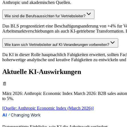
Anthropic und akademischen Quellen.
Wie sind die Berufsaussichten fur Vertriebsleiter?
Das BLS prognostiziert eine Beschaftigungsanderung von +4% fur Vert
Arbeitsmarktverschiebungen als auch KI-getriebene Transformation. 
Wie kann sich Vertriebsleiter auf KI-Veranderungen vorbereiten?
Da KI in dieser Rolle hauptsachlich Fahigkeiten erweitert, sollten Fac
hoherwertige analytische und kreative Fahigkeiten zu entwickeln und 
Aktuelle KI-Auswirkungen
📄
März 2026
:
Anthropic Economic Index March 2026: B2B sales automa
to 5%.
[
Quelle
:
Anthropic Economic Index (March 2026)
]
Datengestützte Einblicke, wie KI die Arbeitswelt verändert.