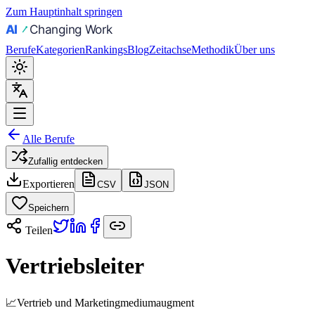
Zum Hauptinhalt springen
Berufe
Kategorien
Rankings
Blog
Zeitachse
Methodik
Über uns
Alle Berufe
Zufallig entdecken
Exportieren
CSV
JSON
Speichern
Teilen
Vertriebsleiter
📈
Vertrieb und Marketing
medium
augment