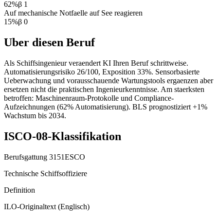
62
%
β
1
Auf mechanische Notfaelle auf See reagieren
15
%
β
0
Uber diesen Beruf
Als Schiffsingenieur veraendert KI Ihren Beruf schrittweise.
Automatisierungsrisiko 26/100, Exposition 33%. Sensorbasierte
Ueberwachung und vorausschauende Wartungstools ergaenzen aber
ersetzen nicht die praktischen Ingenieurkenntnisse. Am staerksten
betroffen: Maschinenraum-Protokolle und Compliance-
Aufzeichnungen (62% Automatisierung). BLS prognostiziert +1%
Wachstum bis 2034.
ISCO-08-Klassifikation
Berufsgattung
3151
ESCO
Technische Schiffsoffiziere
Definition
ILO-Originaltext (Englisch)