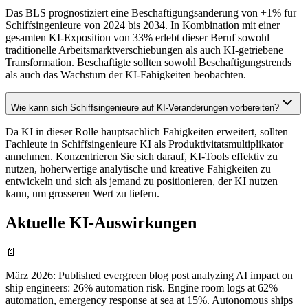
Das BLS prognostiziert eine Beschaftigungsanderung von +1% fur
Schiffsingenieure von 2024 bis 2034. In Kombination mit einer
gesamten KI-Exposition von 33% erlebt dieser Beruf sowohl
traditionelle Arbeitsmarktverschiebungen als auch KI-getriebene
Transformation. Beschaftigte sollten sowohl Beschaftigungstrends
als auch das Wachstum der KI-Fahigkeiten beobachten.
Wie kann sich Schiffsingenieure auf KI-Veranderungen vorbereiten?
Da KI in dieser Rolle hauptsachlich Fahigkeiten erweitert, sollten
Fachleute in Schiffsingenieure KI als Produktivitatsmultiplikator
annehmen. Konzentrieren Sie sich darauf, KI-Tools effektiv zu
nutzen, hoherwertige analytische und kreative Fahigkeiten zu
entwickeln und sich als jemand zu positionieren, der KI nutzen
kann, um grosseren Wert zu liefern.
Aktuelle KI-Auswirkungen
📄
März 2026
:
Published evergreen blog post analyzing AI impact on
ship engineers: 26% automation risk. Engine room logs at 62%
automation, emergency response at sea at 15%. Autonomous ships