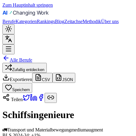
Zum Hauptinhalt springen
Berufe
Kategorien
Rankings
Blog
Zeitachse
Methodik
Über uns
Alle Berufe
Zufallig entdecken
Exportieren
CSV
JSON
Speichern
Teilen
Schiffsingenieure
🚛
Transport und Materialbewegung
medium
augment
BLS 2024-34:
+1%