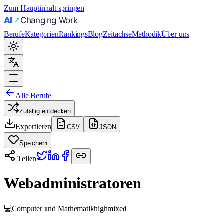
Zum Hauptinhalt springen
Berufe
Kategorien
Rankings
Blog
Zeitachse
Methodik
Über uns
Alle Berufe
Zufallig entdecken
Exportieren
CSV
JSON
Speichern
Teilen
Webadministratoren
💻
Computer und Mathematik
high
mixed