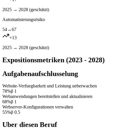
2025 → 2028 (
geschätzt
)
Automatisierungsrisiko
54
→
67
+
13
2025 → 2028 (
geschätzt
)
Expositionsmetriken (2023 - 2028)
Aufgabenaufschlusselung
Website-Verfuegbarkeit und Leistung ueberwachen
78
%
β
1
Webanwendungen bereitstellen und aktualisieren
68
%
β
1
Webserver-Konfigurationen verwalten
55
%
β
0.5
Uber diesen Beruf