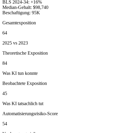
BLS 2024-34:
+16%
Median-Gehalt:
$98,740
Beschaftigung:
95K
Gesamtexposition
64
2025 vs 2023
Theoretische Exposition
84
Was KI tun konnte
Beobachtete Exposition
45
Was KI tatsachlich tut
Automatisierungsrisiko-Score
54