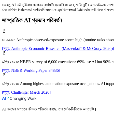
যেহেতু AI এই ভূমিকায় প্রধানত কার্যগুলি স্বয়ংক্রিয় করে, ডেটা এন্ট্রি অপারেটর-এর পে
এবং মানবিক বিচারক্ষমতা অপরিহার্য এমন ক্ষেত্রে বিশেষজ্ঞতা তৈরি করার কথা বিবেচনা করু
সাম্প্রতিক AI প্রভাব পরিবর্তন
📄
মে ২০২৬
:
Anthropic observed-exposure score: high (routine tasks abs
[
সূত্র
:
Anthropic Economic Research (Massenkoff & McCrory, 2026)
]
📄
এপ্রি ২০২৬
:
NBER survey of 6,000 executives: 69% use AI but 90% rep
[
সূত্র
:
NBER Working Paper 34836
]
📄
এপ্রি ২০২৬
:
Among highest automation exposure occupations. AI topped
[
সূত্র
:
Challenger March 2026
]
AI কাজের জগতকে কীভাবে পরিবর্তন করছে, তার ডেটা-ভিত্তিক অন্তর্দৃষ্টি।