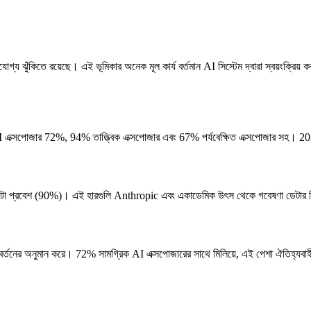
্য ঝুঁকিতে রয়েছে। এই ভূমিকার অনেক মূল কার্য বর্তমান AI সিস্টেম দ্বারা স্বয়ংক্রিয় 
এক্সপোজার 72%, 94% তাত্ত্বিক এক্সপোজার এবং 67% পর্যবেক্ষিত এক্সপোজার সহ। 2023 
েমে ডেটা প্রবেশ (90%)। এই হারগুলি Anthropic এবং একাডেমিক উৎস থেকে গবেষণা ডেটার ভি
র্তনের অনুমান করে। 72% সামগ্রিক AI এক্সপোজারের সাথে মিলিয়ে, এই পেশা ঐতিহ্যবাহী