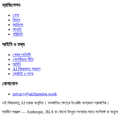
ন্যাভিগেশন
পেশা
বিভাগ
র‍্যাঙ্কিং
পদ্ধতি
পরিচিতি
আইনি ও তথ্য
সেবার শর্তাবলী
গোপনীয়তা নীতি
আইনি
AI বিষয়বস্তু প্রকাশ
ক্রেডিট ও সূত্র
যোগাযোগ
privacy@aichanging.work
এই বিষয়বস্তু AI দ্বারা অনূদিত। অসঙ্গতির ক্ষেত্রে ইংরেজি সংস্করণ প্রামাণিক।
স্বাধীন প্রকল্প — Anthropic, BLS বা কোনো উদ্ধৃত সংস্থার সাথে সংশ্লিষ্ট বা অনুমোদি