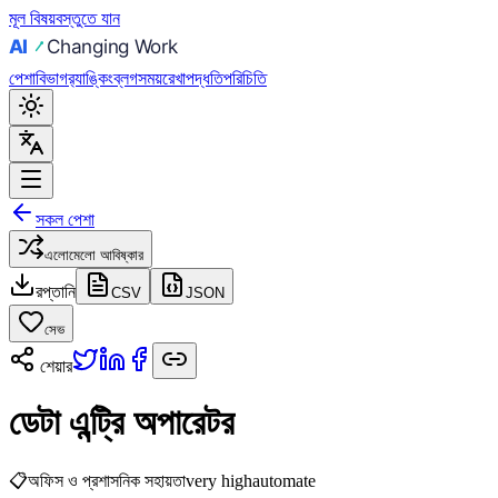
মূল বিষয়বস্তুতে যান
পেশা
বিভাগ
র‍্যাঙ্কিং
ব্লগ
সময়রেখা
পদ্ধতি
পরিচিতি
সকল পেশা
এলোমেলো আবিষ্কার
রপ্তানি
CSV
JSON
সেভ
শেয়ার
ডেটা এন্ট্রি অপারেটর
📋
অফিস ও প্রশাসনিক সহায়তা
very high
automate