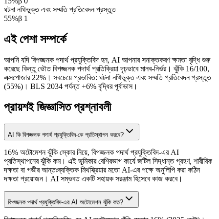
15
%
β
0
ঘটনা নথিভুক্ত এবং সম্মতি প্রতিবেদন প্রস্তুত
55
%
β
1
এই পেশা সম্পর্কে
আপনি যদি বিপজ্জনক পদার্থ প্রযুক্তিবিদ হন, AI আপনার সনাক্তকরণ ক্ষমতা বৃদ্ধি শুরু
করেছে কিন্তু ভৌত বিপজ্জনক পদার্থ প্রতিক্রিয়া দৃঢ়ভাবে মানব-নির্ভর। ঝুঁকি 16/100,
এক্সপোজার 22%। সবচেয়ে প্রভাবিত: ঘটনা নথিভুক্ত এবং সম্মতি প্রতিবেদন প্রস্তুত
(55%)। BLS 2034 পর্যন্ত +6% বৃদ্ধির পূর্বাভাস।
প্রায়শই জিজ্ঞাসিত প্রশ্নাবলী
AI কি বিপজ্জনক পদার্থ প্রযুক্তিবিদ-কে প্রতিস্থাপন করবে?
16% অটোমেশন ঝুঁকি স্কোর নিয়ে, বিপজ্জনক পদার্থ প্রযুক্তিবিদ-এর AI
প্রতিস্থাপনের ঝুঁকি কম। এই ভূমিকার বেশিরভাগ কার্যে জটিল সিদ্ধান্ত গ্রহণ, শারীরিক
দক্ষতা বা গভীর আন্তঃব্যক্তিক মিথস্ক্রিয়ার মতো AI-এর পক্ষে অনুলিপি করা কঠিন
দক্ষতা প্রয়োজন। AI সম্ভবত একটি সহায়ক সরঞ্জাম হিসেবে কাজ করবে।
বিপজ্জনক পদার্থ প্রযুক্তিবিদ-এর AI অটোমেশন ঝুঁকি কত?