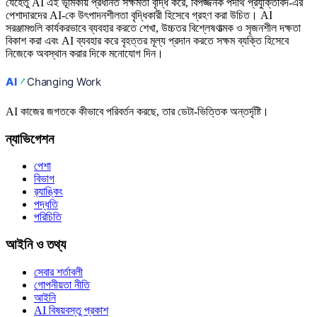
যেহেতু AI এই ভূমিকায় প্রধানত সক্ষমতা বৃদ্ধি করে, বিপজ্জনক পদার্থ প্রযুক্তিবিদ-এর
পেশাদারদের AI-কে উৎপাদনশীলতা বৃদ্ধিকারী হিসেবে গ্রহণ করা উচিত। AI
সরঞ্জামগুলি কার্যকরভাবে ব্যবহার করতে শেখা, উচ্চতর বিশ্লেষণাত্মক ও সৃজনশীল দক্ষতা
বিকাশ করা এবং AI ব্যবহার করে বৃহত্তর মূল্য প্রদান করতে সক্ষম ব্যক্তি হিসেবে
নিজেকে অবস্থান করার দিকে মনোযোগ দিন।
AI কাজের জগতকে কীভাবে পরিবর্তন করছে, তার ডেটা-ভিত্তিক অন্তর্দৃষ্টি।
ন্যাভিগেশন
পেশা
বিভাগ
র‍্যাঙ্কিং
পদ্ধতি
পরিচিতি
আইনি ও তথ্য
সেবার শর্তাবলী
গোপনীয়তা নীতি
আইনি
AI বিষয়বস্তু প্রকাশ