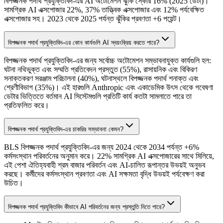
বিপজ্জনক পদার্থ প্রযুক্তিবিদ-এর AI অটোমেশন ঝুঁকি স্কোর 16% (2025 ডেটা)।
সামগ্রিক AI এক্সপোজার 22%, 37% তাত্ত্বিক এক্সপোজার এবং 12% পর্যবেক্ষিত
এক্সপোজার সহ। 2023 থেকে 2025 পর্যন্ত ঝুঁকির প্রবণতা +6 পয়েন্ট।
বিপজ্জনক পদার্থ প্রযুক্তিবিদ-এর কোন কার্যগুলি AI স্বয়ংক্রিয় করতে পারে?
বিপজ্জনক পদার্থ প্রযুক্তিবিদ-এর জন্য সর্বোচ্চ অটোমেশন সম্ভাবনাযুক্ত কার্যগুলি হল:
ঘটনা নথিভুক্ত এবং সম্মতি প্রতিবেদন প্রস্তুত (55%), রাসায়নিক এবং বিকিরণ
সনাক্তকরণ সরঞ্জাম পরিচালনা (40%), ঘটনাস্থলে বিপজ্জনক পদার্থ শনাক্ত এবং
শ্রেণীবিভাগ (35%)। এই হারগুলি Anthropic এবং একাডেমিক উৎস থেকে গবেষণা
ডেটার ভিত্তিতে বর্তমান AI সিস্টেমগুলি প্রতিটি কার্য কতটা সামলাতে পারে তা
প্রতিফলিত করে।
বিপজ্জনক পদার্থ প্রযুক্তিবিদ-এর চাকরির সম্ভাবনা কেমন?
BLS বিপজ্জনক পদার্থ প্রযুক্তিবিদ-এর জন্য 2024 থেকে 2034 পর্যন্ত +6%
কর্মসংস্থান পরিবর্তনের অনুমান করে। 22% সামগ্রিক AI এক্সপোজারের সাথে মিলিয়ে,
এই পেশা ঐতিহ্যবাহী শ্রম বাজার পরিবর্তন এবং AI-চালিত রূপান্তর উভয়ই অনুভব
করছে। কর্মীদের কর্মসংস্থান প্রবণতা এবং AI সক্ষমতা বৃদ্ধি উভয়ই পর্যবেক্ষণ করা
উচিত।
বিপজ্জনক পদার্থ প্রযুক্তিবিদ কীভাবে AI পরিবর্তনের জন্য প্রস্তুতি নিতে পারে?