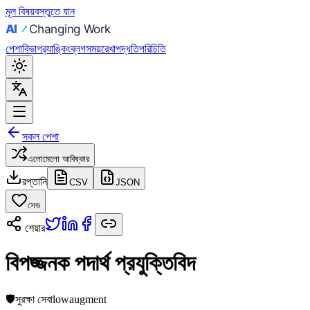
মূল বিষয়বস্তুতে যান
পেশা
বিভাগ
র‍্যাঙ্কিং
ব্লগ
সময়রেখা
পদ্ধতি
পরিচিতি
সকল পেশা
এলোমেলো আবিষ্কার
রপ্তানি
CSV
JSON
সেভ
শেয়ার
বিপজ্জনক পদার্থ প্রযুক্তিবিদ
🛡️
সুরক্ষা সেবা
low
augment