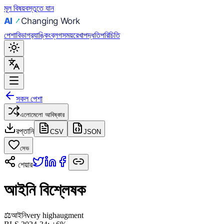
মূল বিষয়বস্তুতে যান
পেশা
বিভাগ
র‍্যাঙ্কিং
ব্লগ
সময়রেখা
পদ্ধতি
পরিচিতি
সকল পেশা
এলোমেলো আবিষ্কার
রপ্তানি
CSV
JSON
সেভ
শেয়ার
আইনি বিশ্লেষক
⚖️
আইনি
very high
augment