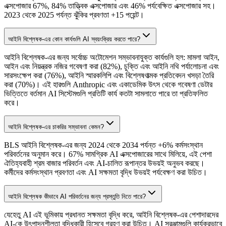
এক্সপোজার 67%, 84% তাত্ত্বিক এক্সপোজার এবং 46% পর্যবেক্ষিত এক্সপোজার সহ।
2023 থেকে 2025 পর্যন্ত ঝুঁকির প্রবণতা +15 পয়েন্ট।
আইনি বিশ্লেষক-এর কোন কার্যগুলি AI স্বয়ংক্রিয় করতে পারে?
আইনি বিশ্লেষক-এর জন্য সর্বোচ্চ অটোমেশন সম্ভাবনাযুক্ত কার্যগুলি হল: মামলা আইন,
আইন এবং নিয়ন্ত্রক নজির গবেষণা করা (82%), চুক্তি এবং আইনি নথি পর্যালোচনা এবং
সারসংক্ষেপ করা (76%), আইনি স্মারকলিপি এবং বিশ্লেষণাত্মক প্রতিবেদন খসড়া তৈরি
করা (70%)। এই হারগুলি Anthropic এবং একাডেমিক উৎস থেকে গবেষণা ডেটার
ভিত্তিতে বর্তমান AI সিস্টেমগুলি প্রতিটি কার্য কতটা সামলাতে পারে তা প্রতিফলিত
করে।
আইনি বিশ্লেষক-এর চাকরির সম্ভাবনা কেমন?
BLS আইনি বিশ্লেষক-এর জন্য 2024 থেকে 2034 পর্যন্ত +6% কর্মসংস্থান
পরিবর্তনের অনুমান করে। 67% সামগ্রিক AI এক্সপোজারের সাথে মিলিয়ে, এই পেশা
ঐতিহ্যবাহী শ্রম বাজার পরিবর্তন এবং AI-চালিত রূপান্তর উভয়ই অনুভব করছে।
কর্মীদের কর্মসংস্থান প্রবণতা এবং AI সক্ষমতা বৃদ্ধি উভয়ই পর্যবেক্ষণ করা উচিত।
আইনি বিশ্লেষক কীভাবে AI পরিবর্তনের জন্য প্রস্তুতি নিতে পারে?
যেহেতু AI এই ভূমিকায় প্রধানত সক্ষমতা বৃদ্ধি করে, আইনি বিশ্লেষক-এর পেশাদারদের
AI-কে উৎপাদনশীলতা বৃদ্ধিকারী হিসেবে গ্রহণ করা উচিত। AI সরঞ্জামগুলি কার্যকরভাবে