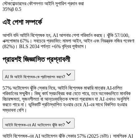
স্টেকহোল্ডারদের কৌশলগত আইনি সুপারিশ প্রদান করা
35
%
β
0.5
এই পেশা সম্পর্কে
আপনি যদি আইনি বিশ্লেষক হন, AI আপনার পেশা পরিবর্তন করছে। ঝুঁকি 57/100,
এক্সপোজার 67%। সবচেয়ে প্রভাবিত: মামলা আইন, আইন এবং নিয়ন্ত্রক নজির গবেষণা
(82%)। BLS 2034 পর্যন্ত +6% বৃদ্ধির পূর্বাভাস।
প্রায়শই জিজ্ঞাসিত প্রশ্নাবলী
AI কি আইনি বিশ্লেষক-কে প্রতিস্থাপন করবে?
57% অটোমেশন ঝুঁকি স্কোর নিয়ে, আইনি বিশ্লেষক মাঝারি মাত্রার AI-চালিত
পরিবর্তনের সম্মুখীন। কিছু কার্য স্বয়ংক্রিয় করা যেতে পারে, তবে অনেকগুলিতে মানবিক
বিচারক্ষমতা, সৃজনশীলতা বা আন্তঃব্যক্তিক দক্ষতা প্রয়োজন যা AI এখনও অনুলিপি
করতে পারে না। ভূমিকাটি প্রতিস্থাপিত হওয়ার চেয়ে AI-এর সাথে বিকশিত হওয়ার
সম্ভাবনা বেশি।
আইনি বিশ্লেষক-এর AI অটোমেশন ঝুঁকি কত?
আইনি বিশ্লেষক-এর AI অটোমেশন ঝুঁকি স্কোর 57% (2025 ডেটা)। সামগ্রিক AI