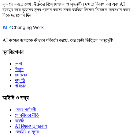
ব্যবহার করতে শেখা, উচ্চতর বিশ্লেষণাত্মক ও সৃজনশীল দক্ষতা বিকাশ করা এবং AI
ব্যবহার করে বৃহত্তর মূল্য প্রদান করতে সক্ষম ব্যক্তি হিসেবে নিজেকে অবস্থান করার
দিকে মনোযোগ দিন।
AI কাজের জগতকে কীভাবে পরিবর্তন করছে, তার ডেটা-ভিত্তিক অন্তর্দৃষ্টি।
ন্যাভিগেশন
পেশা
বিভাগ
র‍্যাঙ্কিং
পদ্ধতি
পরিচিতি
আইনি ও তথ্য
সেবার শর্তাবলী
গোপনীয়তা নীতি
আইনি
AI বিষয়বস্তু প্রকাশ
ক্রেডিট ও সূত্র