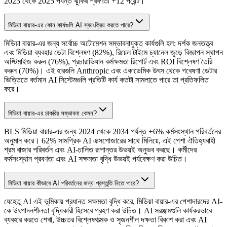
2023 থেকে 2025 পর্যন্ত ঝুঁকির প্রবণতা +12 পয়েন্ট।
মিডিয়া বায়ার-এর কোন কার্যগুলি AI স্বয়ংক্রিয় করতে পারে?
মিডিয়া বায়ার-এর জন্য সর্বোচ্চ অটোমেশন সম্ভাবনাযুক্ত কার্যগুলি হল: দর্শক জনতত্ত্ব
এবং মিডিয়া ব্যবহার ডেটা বিশ্লেষণ (82%), রিয়েল টাইমে চ্যানেল জুড়ে বিজ্ঞাপন স্থাপন
অপ্টিমাইজ করুন (76%), প্রচারাভিযান কর্মক্ষমতা রিপোর্ট এবং ROI বিশ্লেষণ তৈরি
করুন (70%)। এই হারগুলি Anthropic এবং একাডেমিক উৎস থেকে গবেষণা ডেটার
ভিত্তিতে বর্তমান AI সিস্টেমগুলি প্রতিটি কার্য কতটা সামলাতে পারে তা প্রতিফলিত
করে।
মিডিয়া বায়ার-এর চাকরির সম্ভাবনা কেমন?
BLS মিডিয়া বায়ার-এর জন্য 2024 থেকে 2034 পর্যন্ত +6% কর্মসংস্থান পরিবর্তনের
অনুমান করে। 62% সামগ্রিক AI এক্সপোজারের সাথে মিলিয়ে, এই পেশা ঐতিহ্যবাহী
শ্রম বাজার পরিবর্তন এবং AI-চালিত রূপান্তর উভয়ই অনুভব করছে। কর্মীদের
কর্মসংস্থান প্রবণতা এবং AI সক্ষমতা বৃদ্ধি উভয়ই পর্যবেক্ষণ করা উচিত।
মিডিয়া বায়ার কীভাবে AI পরিবর্তনের জন্য প্রস্তুতি নিতে পারে?
যেহেতু AI এই ভূমিকায় প্রধানত সক্ষমতা বৃদ্ধি করে, মিডিয়া বায়ার-এর পেশাদারদের AI-
কে উৎপাদনশীলতা বৃদ্ধিকারী হিসেবে গ্রহণ করা উচিত। AI সরঞ্জামগুলি কার্যকরভাবে
ব্যবহার করতে শেখা, উচ্চতর বিশ্লেষণাত্মক ও সৃজনশীল দক্ষতা বিকাশ করা এবং AI