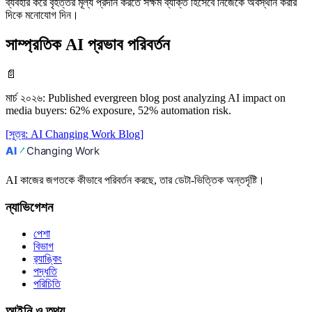
ব্যবহার করে বৃহত্তর মূল্য প্রদান করতে সক্ষম ব্যক্তি হিসেবে নিজেকে অবস্থান করার
দিকে মনোযোগ দিন।
সাম্প্রতিক AI প্রভাব পরিবর্তন
📄
মার্চ ২০২৬
:
Published evergreen blog post analyzing AI impact on
media buyers: 62% exposure, 52% automation risk.
[
সূত্র
:
AI Changing Work Blog
]
AI কাজের জগতকে কীভাবে পরিবর্তন করছে, তার ডেটা-ভিত্তিক অন্তর্দৃষ্টি।
ন্যাভিগেশন
পেশা
বিভাগ
র‍্যাঙ্কিং
পদ্ধতি
পরিচিতি
আইনি ও তথ্য