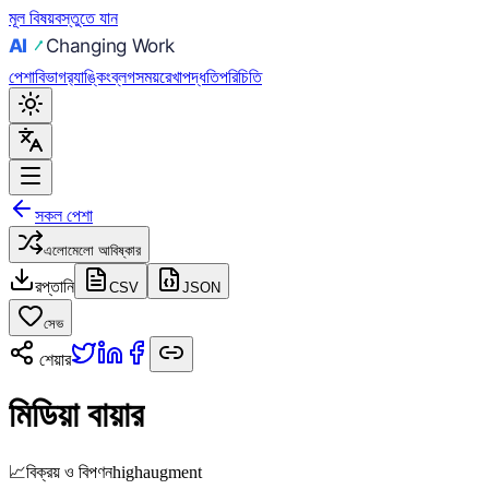
মূল বিষয়বস্তুতে যান
পেশা
বিভাগ
র‍্যাঙ্কিং
ব্লগ
সময়রেখা
পদ্ধতি
পরিচিতি
সকল পেশা
এলোমেলো আবিষ্কার
রপ্তানি
CSV
JSON
সেভ
শেয়ার
মিডিয়া বায়ার
📈
বিক্রয় ও বিপণন
high
augment