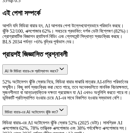
35
%
β
0.5
এই পেশা সম্পর্কে
আপনি যদি মিডিয়া বায়ার হন, AI আপনার পেশা উল্লেখযোগ্যভাবে পরিবর্তন করছে।
ঝুঁকি 52/100, এক্সপোজার 62%। সবচেয়ে প্রভাবিত: দর্শক ডেটা বিশ্লেষণ (82%)।
প্রোগ্রামাটিক বিজ্ঞাপন প্ল্যাটফর্ম বিডিং এবং প্লেসমেন্ট সিদ্ধান্ত স্বয়ংক্রিয় করছে।
BLS 2034 পর্যন্ত +6% বৃদ্ধির পূর্বাভাস দেয়।
প্রায়শই জিজ্ঞাসিত প্রশ্নাবলী
AI কি মিডিয়া বায়ার-কে প্রতিস্থাপন করবে?
52% অটোমেশন ঝুঁকি স্কোর নিয়ে, মিডিয়া বায়ার মাঝারি মাত্রার AI-চালিত পরিবর্তনের
সম্মুখীন। কিছু কার্য স্বয়ংক্রিয় করা যেতে পারে, তবে অনেকগুলিতে মানবিক বিচারক্ষমতা,
সৃজনশীলতা বা আন্তঃব্যক্তিক দক্ষতা প্রয়োজন যা AI এখনও অনুলিপি করতে পারে না।
ভূমিকাটি প্রতিস্থাপিত হওয়ার চেয়ে AI-এর সাথে বিকশিত হওয়ার সম্ভাবনা বেশি।
মিডিয়া বায়ার-এর AI অটোমেশন ঝুঁকি কত?
মিডিয়া বায়ার-এর AI অটোমেশন ঝুঁকি স্কোর 52% (2025 ডেটা)। সামগ্রিক AI
এক্সপোজার 62%, 78% তাত্ত্বিক এক্সপোজার এবং 38% পর্যবেক্ষিত এক্সপোজার সহ।