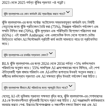
2023 থেকে 2025 পর্যন্ত ঝুঁকির প্রবণতা +8 পয়েন্ট।
ঝুঁকি ব্যবস্থাপক-এর কোন কার্যগুলি AI স্বয়ংক্রিয় করতে পারে?
ঝুঁকি ব্যবস্থাপক-এর জন্য সর্বোচ্চ অটোমেশন সম্ভাবনাযুক্ত কার্যগুলি হল: নির্বাহী
নেতৃত্বের জন্য ঝুঁকি প্রতিবেদন তৈরি করা (75%), নিয়ন্ত্রক পরিবর্তন পর্যবেক্ষণ এবং
সম্মতি নিশ্চিত করা (70%), ঝুঁকি মূল্যায়ন এবং পরিস্থিতি বিশ্লেষণ পরিচালনা করা
(65%)। এই হারগুলি Anthropic এবং একাডেমিক উৎস থেকে গবেষণা ডেটার
ভিত্তিতে বর্তমান AI সিস্টেমগুলি প্রতিটি কার্য কতটা সামলাতে পারে তা প্রতিফলিত
করে।
ঝুঁকি ব্যবস্থাপক-এর চাকরির সম্ভাবনা কেমন?
BLS ঝুঁকি ব্যবস্থাপক-এর জন্য 2024 থেকে 2034 পর্যন্ত +5% কর্মসংস্থান
পরিবর্তনের অনুমান করে। 55% সামগ্রিক AI এক্সপোজারের সাথে মিলিয়ে, এই পেশা
ঐতিহ্যবাহী শ্রম বাজার পরিবর্তন এবং AI-চালিত রূপান্তর উভয়ই অনুভব করছে।
কর্মীদের কর্মসংস্থান প্রবণতা এবং AI সক্ষমতা বৃদ্ধি উভয়ই পর্যবেক্ষণ করা উচিত।
ঝুঁকি ব্যবস্থাপক কীভাবে AI পরিবর্তনের জন্য প্রস্তুতি নিতে পারে?
যেহেতু AI এই ভূমিকায় প্রধানত সক্ষমতা বৃদ্ধি করে, ঝুঁকি ব্যবস্থাপক-এর পেশাদারদের
AI-কে উৎপাদনশীলতা বৃদ্ধিকারী হিসেবে গ্রহণ করা উচিত। AI সরঞ্জামগুলি কার্যকরভাবে
ব্যবহার করতে শেখা, উচ্চতর বিশ্লেষণাত্মক ও সৃজনশীল দক্ষতা বিকাশ করা এবং AI