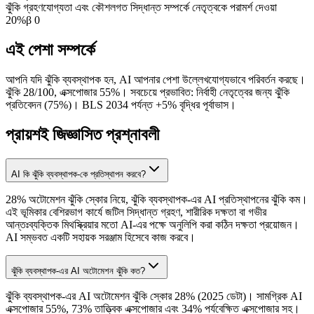
ঝুঁকি গ্রহণযোগ্যতা এবং কৌশলগত সিদ্ধান্ত সম্পর্কে নেতৃত্বকে পরামর্শ দেওয়া
20
%
β
0
এই পেশা সম্পর্কে
আপনি যদি ঝুঁকি ব্যবস্থাপক হন, AI আপনার পেশা উল্লেখযোগ্যভাবে পরিবর্তন করছে।
ঝুঁকি 28/100, এক্সপোজার 55%। সবচেয়ে প্রভাবিত: নির্বাহী নেতৃত্বের জন্য ঝুঁকি
প্রতিবেদন (75%)। BLS 2034 পর্যন্ত +5% বৃদ্ধির পূর্বাভাস।
প্রায়শই জিজ্ঞাসিত প্রশ্নাবলী
AI কি ঝুঁকি ব্যবস্থাপক-কে প্রতিস্থাপন করবে?
28% অটোমেশন ঝুঁকি স্কোর নিয়ে, ঝুঁকি ব্যবস্থাপক-এর AI প্রতিস্থাপনের ঝুঁকি কম।
এই ভূমিকার বেশিরভাগ কার্যে জটিল সিদ্ধান্ত গ্রহণ, শারীরিক দক্ষতা বা গভীর
আন্তঃব্যক্তিক মিথস্ক্রিয়ার মতো AI-এর পক্ষে অনুলিপি করা কঠিন দক্ষতা প্রয়োজন।
AI সম্ভবত একটি সহায়ক সরঞ্জাম হিসেবে কাজ করবে।
ঝুঁকি ব্যবস্থাপক-এর AI অটোমেশন ঝুঁকি কত?
ঝুঁকি ব্যবস্থাপক-এর AI অটোমেশন ঝুঁকি স্কোর 28% (2025 ডেটা)। সামগ্রিক AI
এক্সপোজার 55%, 73% তাত্ত্বিক এক্সপোজার এবং 34% পর্যবেক্ষিত এক্সপোজার সহ।