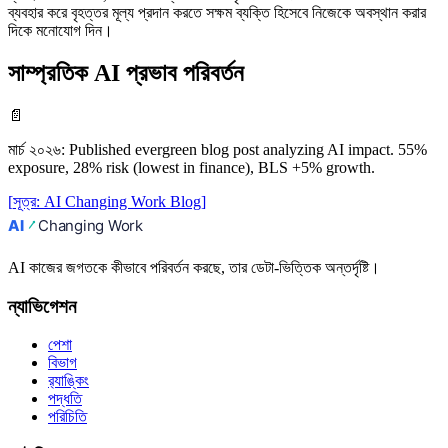
ব্যবহার করে বৃহত্তর মূল্য প্রদান করতে সক্ষম ব্যক্তি হিসেবে নিজেকে অবস্থান করার
দিকে মনোযোগ দিন।
সাম্প্রতিক AI প্রভাব পরিবর্তন
📄
মার্চ ২০২৬
:
Published evergreen blog post analyzing AI impact. 55%
exposure, 28% risk (lowest in finance), BLS +5% growth.
[
সূত্র
:
AI Changing Work Blog
]
AI কাজের জগতকে কীভাবে পরিবর্তন করছে, তার ডেটা-ভিত্তিক অন্তর্দৃষ্টি।
ন্যাভিগেশন
পেশা
বিভাগ
র‍্যাঙ্কিং
পদ্ধতি
পরিচিতি