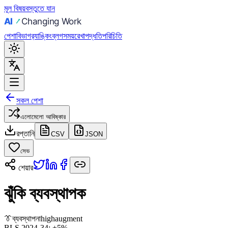
মূল বিষয়বস্তুতে যান
পেশা
বিভাগ
র‍্যাঙ্কিং
ব্লগ
সময়রেখা
পদ্ধতি
পরিচিতি
সকল পেশা
এলোমেলো আবিষ্কার
রপ্তানি
CSV
JSON
সেভ
শেয়ার
ঝুঁকি ব্যবস্থাপক
👔
ব্যবস্থাপনা
high
augment
BLS 2024-34:
+5%