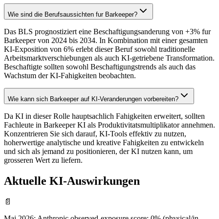
Wie sind die Berufsaussichten fur Barkeeper?
Das BLS prognostiziert eine Beschaftigungsanderung von +3% fur
Barkeeper von 2024 bis 2034. In Kombination mit einer gesamten
KI-Exposition von 6% erlebt dieser Beruf sowohl traditionelle
Arbeitsmarktverschiebungen als auch KI-getriebene Transformation.
Beschaftigte sollten sowohl Beschaftigungstrends als auch das
Wachstum der KI-Fahigkeiten beobachten.
Wie kann sich Barkeeper auf KI-Veranderungen vorbereiten?
Da KI in dieser Rolle hauptsachlich Fahigkeiten erweitert, sollten
Fachleute in Barkeeper KI als Produktivitatsmultiplikator annehmen.
Konzentrieren Sie sich darauf, KI-Tools effektiv zu nutzen,
hoherwertige analytische und kreative Fahigkeiten zu entwickeln
und sich als jemand zu positionieren, der KI nutzen kann, um
grosseren Wert zu liefern.
Aktuelle KI-Auswirkungen
📄
Mai 2026
:
Anthropic observed-exposure score: 0% (physical/in-