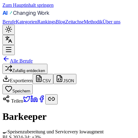
Zum Hauptinhalt springen
Berufe
Kategorien
Rankings
Blog
Zeitachse
Methodik
Über uns
Alle Berufe
Zufallig entdecken
Exportieren
CSV
JSON
Speichern
Teilen
Barkeeper
🍳
Speisenzubereitung und Service
very low
augment
BLS 2024-34:
+3%