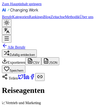
Zum Hauptinhalt springen
Berufe
Kategorien
Rankings
Blog
Zeitachse
Methodik
Über uns
Alle Berufe
Zufallig entdecken
Exportieren
CSV
JSON
Speichern
Teilen
Reiseagenten
📈
Vertrieb und Marketing