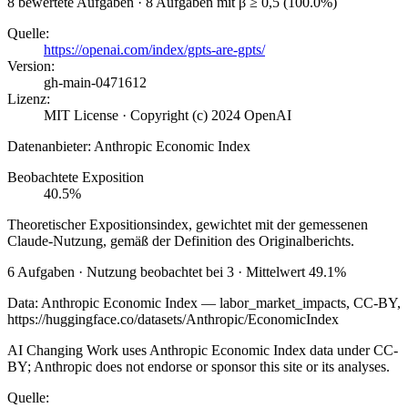
8 bewertete Aufgaben · 8 Aufgaben mit β ≥ 0,5 (100.0%)
Quelle
:
https://openai.com/index/gpts-are-gpts/
Version
:
gh-main-0471612
Lizenz
:
MIT License · Copyright (c) 2024 OpenAI
Datenanbieter
:
Anthropic Economic Index
Beobachtete Exposition
40.5%
Theoretischer Expositionsindex, gewichtet mit der gemessenen
Claude-Nutzung, gemäß der Definition des Originalberichts.
6 Aufgaben · Nutzung beobachtet bei 3 · Mittelwert 49.1%
Data: Anthropic Economic Index — labor_market_impacts, CC-BY,
https://huggingface.co/datasets/Anthropic/EconomicIndex
AI Changing Work uses Anthropic Economic Index data under CC-
BY; Anthropic does not endorse or sponsor this site or its analyses.
Quelle
: