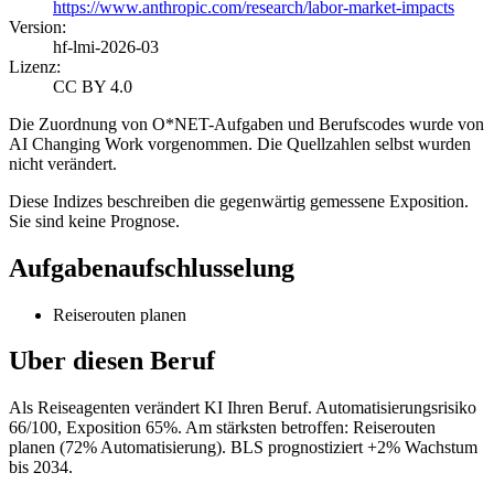
https://www.anthropic.com/research/labor-market-impacts
Version
:
hf-lmi-2026-03
Lizenz
:
CC BY 4.0
Die Zuordnung von O*NET-Aufgaben und Berufscodes wurde von
AI Changing Work vorgenommen. Die Quellzahlen selbst wurden
nicht verändert.
Diese Indizes beschreiben die gegenwärtig gemessene Exposition.
Sie sind keine Prognose.
Aufgabenaufschlusselung
Reiserouten planen
Uber diesen Beruf
Als Reiseagenten verändert KI Ihren Beruf. Automatisierungsrisiko
66/100, Exposition 65%. Am stärksten betroffen: Reiserouten
planen (72% Automatisierung). BLS prognostiziert +2% Wachstum
bis 2034.