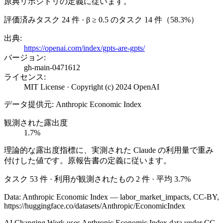
原典リポジトリの定義に従います。
評価済みタスク 24 件 · β ≥ 0.5 のタスク 14 件（58.3%）
出典
:
https://openai.com/index/gpts-are-gpts/
バージョン
:
gh-main-0471612
ライセンス
:
MIT License · Copyright (c) 2024 OpenAI
データ提供元
:
Anthropic Economic Index
観測された露出度
1.7%
理論的な露出度指標に、実測された Claude の利用量で重み
付けした値です。原報告書の定義に従います。
タスク 53 件 · 利用が観測されたもの 2 件 · 平均 3.7%
Data: Anthropic Economic Index — labor_market_impacts, CC-BY,
https://huggingface.co/datasets/Anthropic/EconomicIndex
AI Changing Work uses Anthropic Economic Index data under CC-