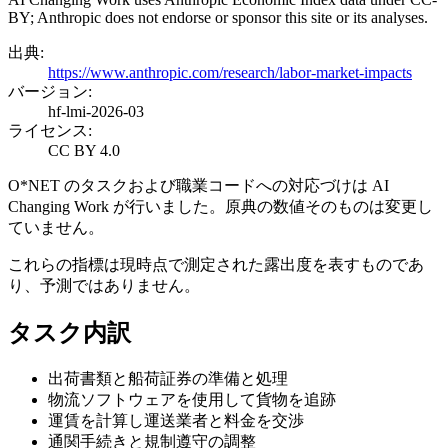
BY; Anthropic does not endorse or sponsor this site or its analyses.
出典
:
https://www.anthropic.com/research/labor-market-impacts
バージョン
:
hf-lmi-2026-03
ライセンス
:
CC BY 4.0
O*NET のタスクおよび職業コードへの対応づけは AI
Changing Work が行いました。原典の数値そのものは変更し
ていません。
これらの指標は現時点で測定された露出度を表すものであ
り、予測ではありません。
タスク内訳
出荷書類と船荷証券の準備と処理
物流ソフトウェアを使用して貨物を追跡
運賃を計算し運送業者と料金を交渉
通関手続きと規制遵守の調整