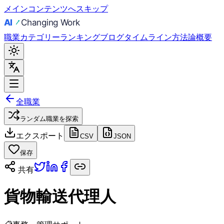
メインコンテンツへスキップ
職業
カテゴリー
ランキング
ブログ
タイムライン
方法論
概要
全職業
ランダム職業を探索
エクスポート
CSV
JSON
保存
共有
貨物輸送代理人