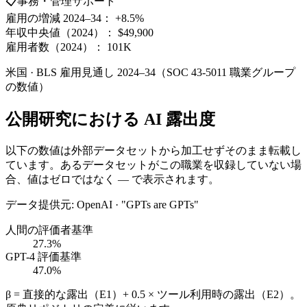
📋
事務・管理サポート
雇用の増減 2024–34：
+8.5%
年収中央値（2024）：
$49,900
雇用者数（2024）：
101K
米国 · BLS 雇用見通し 2024–34（SOC 43-5011 職業グループ
の数値）
公開研究における AI 露出度
以下の数値は外部データセットから加工せずそのまま転載し
ています。あるデータセットがこの職業を収録していない場
合、値はゼロではなく — で表示されます。
データ提供元
:
OpenAI · "GPTs are GPTs"
人間の評価者基準
27.3%
GPT-4 評価基準
47.0%
β = 直接的な露出（E1）+ 0.5 × ツール利用時の露出（E2）。