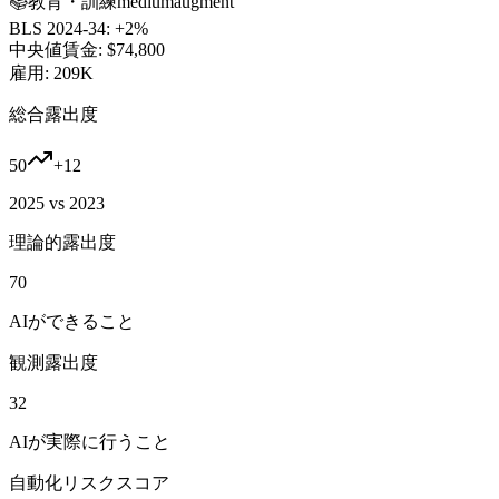
📚
教育・訓練
medium
augment
BLS 2024-34:
+2%
中央値賃金:
$74,800
雇用:
209K
総合露出度
50
+
12
2025 vs 2023
理論的露出度
70
AIができること
観測露出度
32
AIが実際に行うこと
自動化リスクスコア