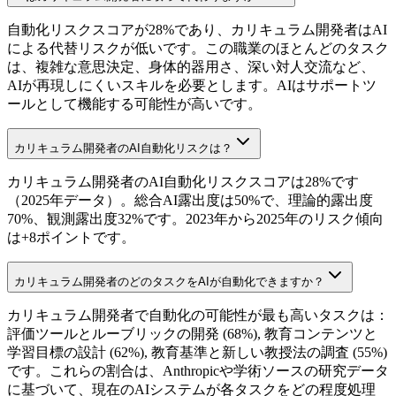
自動化リスクスコアが28%であり、カリキュラム開発者はAI
による代替リスクが低いです。この職業のほとんどのタスク
は、複雑な意思決定、身体的器用さ、深い対人交流など、
AIが再現しにくいスキルを必要とします。AIはサポートツ
ールとして機能する可能性が高いです。
カリキュラム開発者のAI自動化リスクは？
カリキュラム開発者のAI自動化リスクスコアは28%です
（2025年データ）。総合AI露出度は50%で、理論的露出度
70%、観測露出度32%です。2023年から2025年のリスク傾向
は+8ポイントです。
カリキュラム開発者のどのタスクをAIが自動化できますか？
カリキュラム開発者で自動化の可能性が最も高いタスクは：
評価ツールとルーブリックの開発 (68%), 教育コンテンツと
学習目標の設計 (62%), 教育基準と新しい教授法の調査 (55%)
です。これらの割合は、Anthropicや学術ソースの研究データ
に基づいて、現在のAIシステムが各タスクをどの程度処理