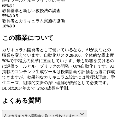
評価ツールとルーブリックの開発
68
%
β
1
教育基準と新しい教授法の調査
55
%
β
0.5
教育者とカリキュラム実施の協働
18
%
β
0
この職業について
カリキュラム開発者として働いているなら、AIがあなたの
職業を変えています。自動化リスク28/100、全体的な露出度
50%で中程度の変革に直面しています。最も影響を受けるの
は評価ツールとルーブリックの開発（68%自動化）です。AI
搭載のコンテンツ生成ツールは授業計画や評価を迅速に作成
できますが、効果的なカリキュラム設計には教授法理論、学
生ニーズ、組織的文脈の深い理解が依然として必要です。
BLSは2034年まで+2%の成長を予測。
よくある質問
AIはカリキュラム開発者に取って代わりますか？