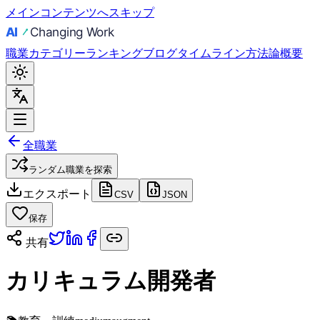
メインコンテンツへスキップ
職業
カテゴリー
ランキング
ブログ
タイムライン
方法論
概要
全職業
ランダム職業を探索
エクスポート
CSV
JSON
保存
共有
カリキュラム開発者