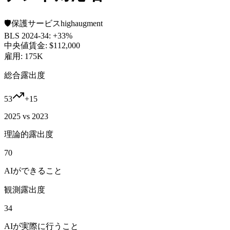
🛡️
保護サービス
high
augment
BLS 2024-34:
+33%
中央値賃金:
$112,000
雇用:
175K
総合露出度
53
+
15
2025 vs 2023
理論的露出度
70
AIができること
観測露出度
34
AIが実際に行うこと