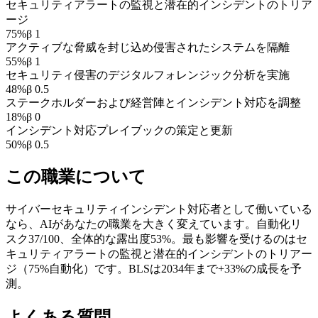
セキュリティアラートの監視と潜在的インシデントのトリア
ージ
75
%
β
1
アクティブな脅威を封じ込め侵害されたシステムを隔離
55
%
β
1
セキュリティ侵害のデジタルフォレンジック分析を実施
48
%
β
0.5
ステークホルダーおよび経営陣とインシデント対応を調整
18
%
β
0
インシデント対応プレイブックの策定と更新
50
%
β
0.5
この職業について
サイバーセキュリティインシデント対応者として働いている
なら、AIがあなたの職業を大きく変えています。自動化リ
スク37/100、全体的な露出度53%。最も影響を受けるのはセ
キュリティアラートの監視と潜在的インシデントのトリアー
ジ（75%自動化）です。BLSは2034年まで+33%の成長を予
測。
よくある質問