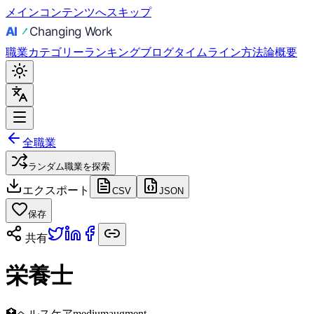
メインコンテンツへスキップ
職業
カテゴリー
ランキング
ブログ
タイムライン
方法論
概要
全職業
ランダム職業を探索
エクスポート
CSV
JSON
保存
共有
栄養士
🏥
ヘルスケア
medium
augment