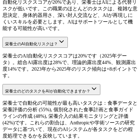
自動化リスクスコアが20%であり、栄養士はAIによる代替リ
スクが低いです。この職業のほとんどのタスクは、複雑な意
思決定、身体的器用さ、深い対人交流など、AIが再現しに
くいスキルを必要とします。AIはサポートツールとして機
能する可能性が高いです。
栄養士のAI自動化リスクは？
栄養士のAI自動化リスクスコアは20%です（2025年デー
タ）。総合AI露出度は28%で、理論的露出度44%、観測露出
度14%です。2023年から2025年のリスク傾向は+8ポイントで
す。
栄養士のどのタスクをAIが自動化できますか？
栄養士で自動化の可能性が最も高いタスクは：食事データと
栄養評価の分析 (55%), 個別化された食事計画と食事ガイド
ラインの作成 (48%), 栄養介入の結果モニタリングと評価
(42%)です。これらの割合は、Anthropicや学術ソースの研究
データに基づいて、現在のAIシステムが各タスクをどの程
度処理できるかを反映しています。