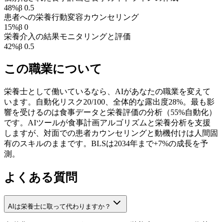
48
%
β
0.5
患者への栄養行動変容カウンセリング
15
%
β
0
栄養介入の結果モニタリングと評価
42
%
β
0.5
この職業について
栄養士として働いているなら、AIがあなたの職業を変えて
います。自動化リスク20/100、全体的な露出度28%。最も影
響を受けるのは食事データと栄養評価の分析（55%自動化）
です。AIツールが食事計画アルゴリズムと栄養分析を支援
しますが、対面での患者カウンセリングと動機付けは人間固
有のスキルのままです。BLSは2034年まで+7%の成長を予
測。
よくある質問
AIは栄養士に取って代わりますか？