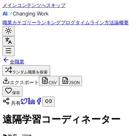
メインコンテンツへスキップ
職業
カテゴリー
ランキング
ブログ
タイムライン
方法論
概要
全職業
ランダム職業を探索
エクスポート
CSV
JSON
保存
共有
遠隔学習コーディネーター