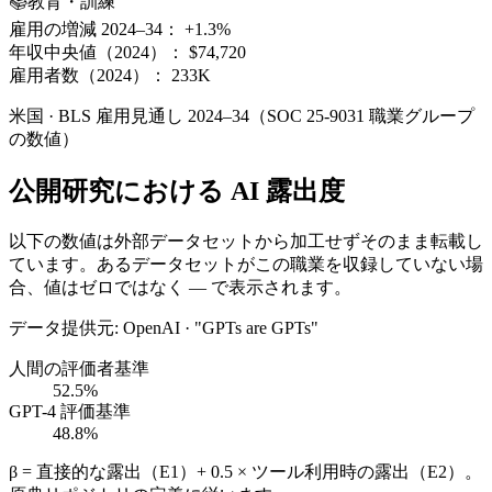
📚
教育・訓練
雇用の増減 2024–34：
+1.3%
年収中央値（2024）：
$74,720
雇用者数（2024）：
233K
米国 · BLS 雇用見通し 2024–34（SOC 25-9031 職業グループ
の数値）
公開研究における AI 露出度
以下の数値は外部データセットから加工せずそのまま転載し
ています。あるデータセットがこの職業を収録していない場
合、値はゼロではなく — で表示されます。
データ提供元
:
OpenAI · "GPTs are GPTs"
人間の評価者基準
52.5%
GPT-4 評価基準
48.8%
β = 直接的な露出（E1）+ 0.5 × ツール利用時の露出（E2）。