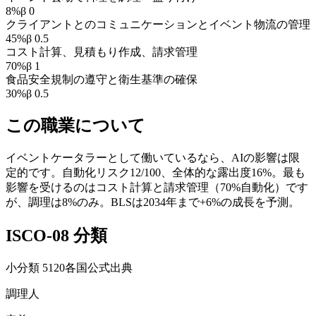
8
%
β
0
クライアントとのコミュニケーションとイベント物流の管理
45
%
β
0.5
コスト計算、見積もり作成、請求管理
70
%
β
1
食品安全規制の遵守と衛生基準の確保
30
%
β
0.5
この職業について
イベントケータラーとして働いているなら、AIの影響は限
定的です。自動化リスク12/100、全体的な露出度16%。最も
影響を受けるのはコスト計算と請求管理（70%自動化）です
が、調理は8%のみ。BLSは2034年まで+6%の成長を予測。
ISCO-08 分類
小分類
5120
各国公式出典
調理人