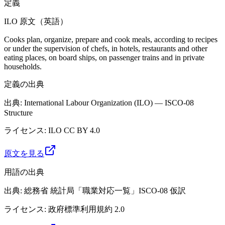
定義
ILO 原文（英語）
Cooks plan, organize, prepare and cook meals, according to recipes
or under the supervision of chefs, in hotels, restaurants and other
eating places, on board ships, on passenger trains and in private
households.
定義の出典
出典
:
International Labour Organization (ILO) — ISCO-08
Structure
ライセンス
:
ILO CC BY 4.0
原文を見る
用語の出典
出典
:
総務省 統計局「職業対応一覧」ISCO-08 仮訳
ライセンス
:
政府標準利用規約 2.0