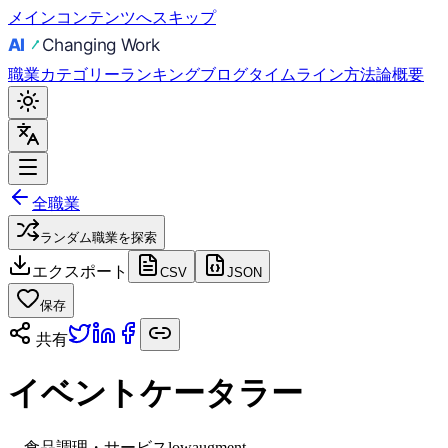
メインコンテンツへスキップ
職業
カテゴリー
ランキング
ブログ
タイムライン
方法論
概要
全職業
ランダム職業を探索
エクスポート
CSV
JSON
保存
共有
イベントケータラー
🍳
食品調理・サービス
low
augment