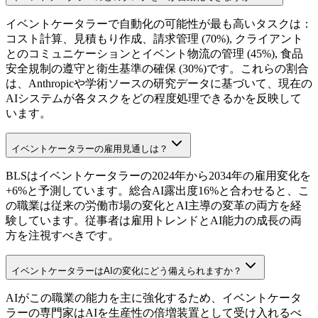
イベントケータラーで自動化の可能性が最も高いタスクは：
コスト計算、見積もり作成、請求管理 (70%), クライアント
とのコミュニケーションとイベント物流の管理 (45%), 食品
安全規制の遵守と衛生基準の確保 (30%)です。これらの割合
は、Anthropicや学術ソースの研究データに基づいて、現在の
AIシステムが各タスクをどの程度処理できるかを反映して
います。
イベントケータラーの雇用見通しは？
BLSはイベントケータラーの2024年から2034年の雇用変化を
+6%と予測しています。総合AI露出度16%と合わせると、こ
の職業は従来の労働市場の変化とAI主導の変革の両方を経
験しています。従事者は雇用トレンドとAI能力の成長の両
方を注視すべきです。
イベントケータラーはAIの変化にどう備えられますか？
AIがこの職業の能力を主に強化するため、イベントケータ
ラーの専門家はAIを生産性の倍増装置として受け入れるべ