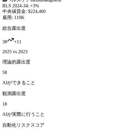
BLS 2024-34:
+3%
中央値賃金:
$224,460
雇用:
119K
総合露出度
38
+
11
2025 vs 2023
理論的露出度
58
AIができること
観測露出度
18
AIが実際に行うこと
自動化リスクスコア