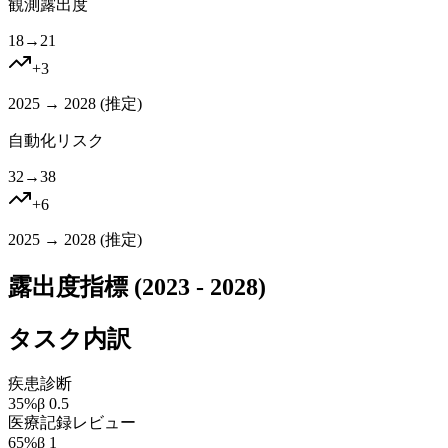
観測露出度
18
→
21
+
3
2025 → 2028 (
推定
)
自動化リスク
32
→
38
+
6
2025 → 2028 (
推定
)
露出度指標 (2023 - 2028)
タスク内訳
疾患診断
35
%
β
0.5
医療記録レビュー
65
%
β
1