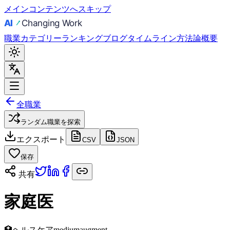
メインコンテンツへスキップ
職業
カテゴリー
ランキング
ブログ
タイムライン
方法論
概要
全職業
ランダム職業を探索
エクスポート
CSV
JSON
保存
共有
家庭医
🏥
ヘルスケア
medium
augment