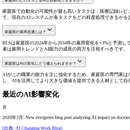
家庭医のどのタスクをAIが自動化できますか？
家庭医で自動化の可能性が最も高いタスクは：医療記録レビュー (65
て、現在のAIシステムが各タスクをどの程度処理できるかを
家庭医の雇用見通しは？
BLSは家庭医の2024年から2034年の雇用変化を+3%と
者は雇用トレンドとAI能力の成長の両方を注視すべきです。
家庭医はAIの変化にどう備えられますか？
AIがこの職業の能力を主に強化するため、家庭医の専門家は
し、AIを活用してより大きな価値を提供できる人材として自
最近のAI影響変化
📄
2026年3月
:
New evergreen blog post analyzing AI impact on doctors
[
出典
:
AI Changing Work Blog
]