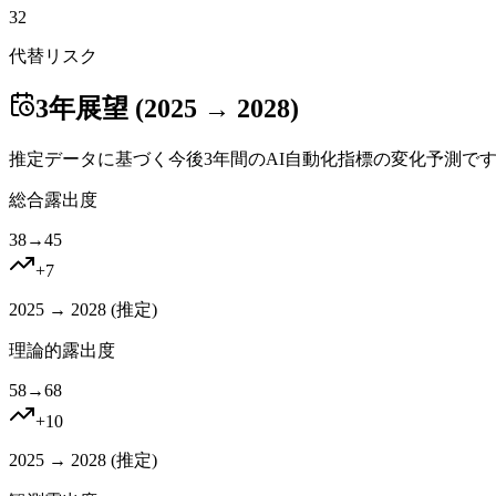
32
代替リスク
3年展望 (2025 → 2028)
推定データに基づく今後3年間のAI自動化指標の変化予測で
総合露出度
38
→
45
+
7
2025 → 2028 (
推定
)
理論的露出度
58
→
68
+
10
2025 → 2028 (
推定
)