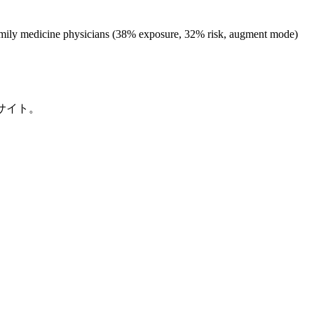
amily medicine physicians (38% exposure, 32% risk, augment mode)
サイト。