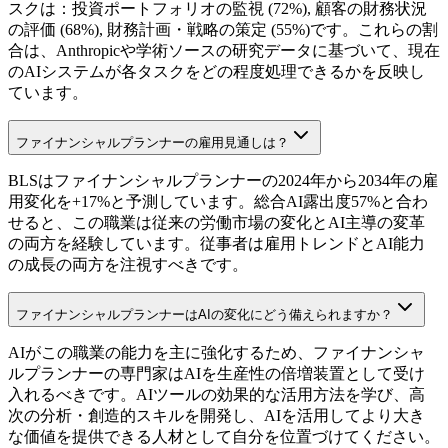
スクは：投資ポートフォリオの監視 (72%), 顧客の財務状況
の評価 (68%), 財務計画・戦略の策定 (55%)です。これらの割
合は、Anthropicや学術ソースの研究データに基づいて、現在
のAIシステムが各タスクをどの程度処理できるかを反映し
ています。
ファイナンシャルプランナーの雇用見通しは？
BLSはファイナンシャルプランナーの2024年から2034年の雇
用変化を+17%と予測しています。総合AI露出度57%と合わ
せると、この職業は従来の労働市場の変化とAI主導の変革
の両方を経験しています。従事者は雇用トレンドとAI能力
の成長の両方を注視すべきです。
ファイナンシャルプランナーはAIの変化にどう備えられますか？
AIがこの職業の能力を主に強化するため、ファイナンシャ
ルプランナーの専門家はAIを生産性の倍増装置として受け
入れるべきです。AIツールの効果的な活用方法を学び、高
次の分析・創造的スキルを開発し、AIを活用してより大き
な価値を提供できる人材として自分を位置づけてください。