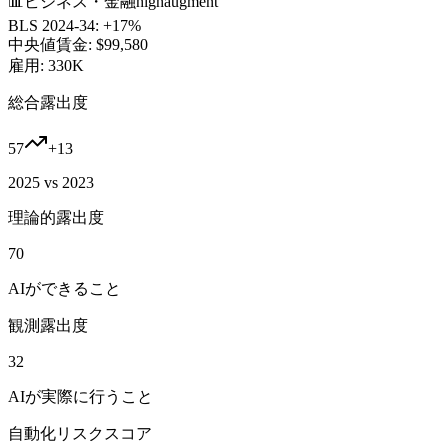
📊
ビジネス・金融
high
augment
BLS 2024-34:
+17%
中央値賃金:
$99,580
雇用:
330K
総合露出度
57
+
13
2025 vs 2023
理論的露出度
70
AIができること
観測露出度
32
AIが実際に行うこと
自動化リスクスコア