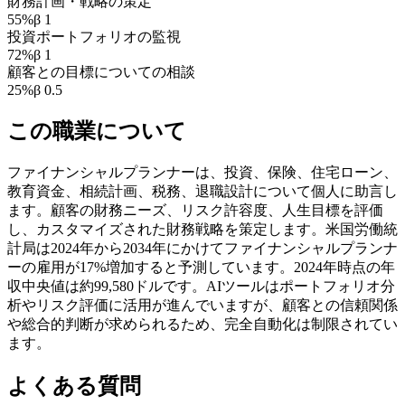
財務計画・戦略の策定
55
%
β
1
投資ポートフォリオの監視
72
%
β
1
顧客との目標についての相談
25
%
β
0.5
この職業について
ファイナンシャルプランナーは、投資、保険、住宅ローン、
教育資金、相続計画、税務、退職設計について個人に助言し
ます。顧客の財務ニーズ、リスク許容度、人生目標を評価
し、カスタマイズされた財務戦略を策定します。米国労働統
計局は2024年から2034年にかけてファイナンシャルプランナ
ーの雇用が17%増加すると予測しています。2024年時点の年
収中央値は約99,580ドルです。AIツールはポートフォリオ分
析やリスク評価に活用が進んでいますが、顧客との信頼関係
や総合的判断が求められるため、完全自動化は制限されてい
ます。
よくある質問