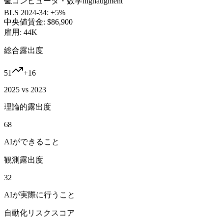
💻
コンピュータ・数学
high
augment
BLS 2024-34:
+5%
中央値賃金:
$86,900
雇用:
44K
総合露出度
51
+
16
2025 vs 2023
理論的露出度
68
AIができること
観測露出度
32
AIが実際に行うこと
自動化リスクスコア