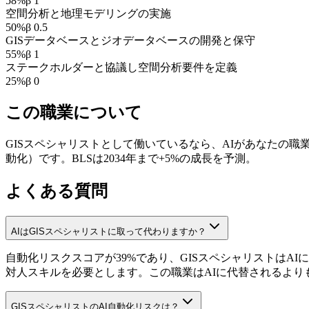
58
%
β
1
空間分析と地理モデリングの実施
50
%
β
0.5
GISデータベースとジオデータベースの開発と保守
55
%
β
1
ステークホルダーと協議し空間分析要件を定義
25
%
β
0
この職業について
GISスペシャリストとして働いているなら、AIがあなたの職業
動化）です。BLSは2034年まで+5%の成長を予測。
よくある質問
AIはGISスペシャリストに取って代わりますか？
自動化リスクスコアが39%であり、GISスペシャリストは
対人スキルを必要とします。この職業はAIに代替されるより
GISスペシャリストのAI自動化リスクは？