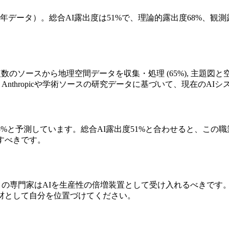
5年データ）。総合AI露出度は51%で、理論的露出度68%、観測露
ソースから地理空間データを収集・処理 (65%), 主題図と空間
、Anthropicや学術ソースの研究データに基づいて、現在の
化を+5%と予測しています。総合AI露出度51%と合わせると、
すべきです。
ストの専門家はAIを生産性の倍増装置として受け入れるべきです
材として自分を位置づけてください。