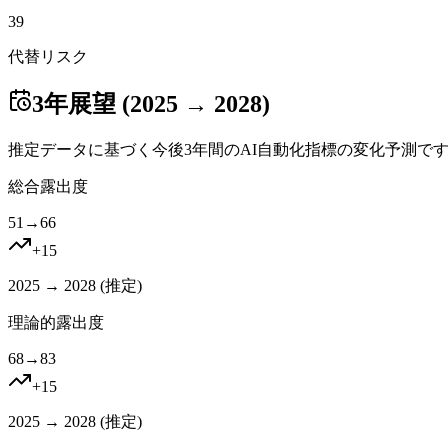
39
代替リスク
3年展望 (2025 → 2028)
推定データに基づく今後3年間のAI自動化指標の変化予測で
総合露出度
51
→
66
+
15
2025 → 2028 (
推定
)
理論的露出度
68
→
83
+
15
2025 → 2028 (
推定
)