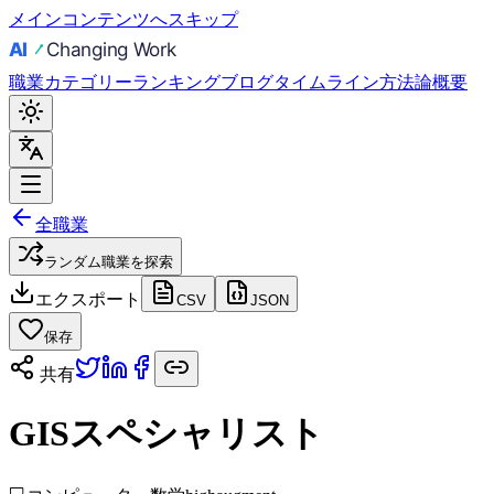
メインコンテンツへスキップ
職業
カテゴリー
ランキング
ブログ
タイムライン
方法論
概要
全職業
ランダム職業を探索
エクスポート
CSV
JSON
保存
共有
GISスペシャリスト