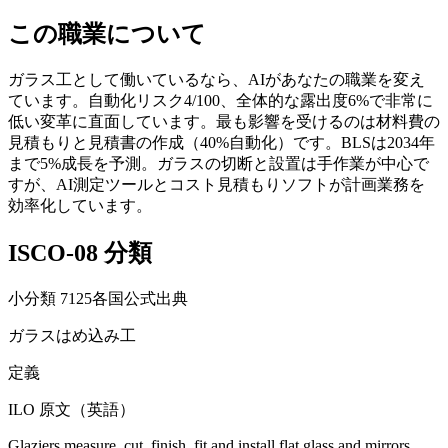
この職業について
ガラス工として働いているなら、AIがあなたの職業を変え
ています。自動化リスク4/100、全体的な露出度6%で非常に
低い変革に直面しています。最も影響を受けるのは材料費の
見積もりと見積書の作成（40%自動化）です。BLSは2034年
まで5%成長を予測。ガラスの切断と設置は手作業が中心で
すが、AI測定ツールとコスト見積もりソフトが計画業務を
効率化しています。
ISCO-08 分類
小分類
7125
各国公式出典
ガラスはめ込み工
定義
ILO 原文（英語）
Glaziers measure, cut, finish, fit and install flat glass and mirrors.