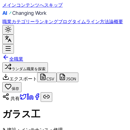
メインコンテンツへスキップ
職業
カテゴリー
ランキング
ブログ
タイムライン
方法論
概要
全職業
ランダム職業を探索
エクスポート
CSV
JSON
保存
共有
ガラス工
🔧
建設・メンテナンス・修理