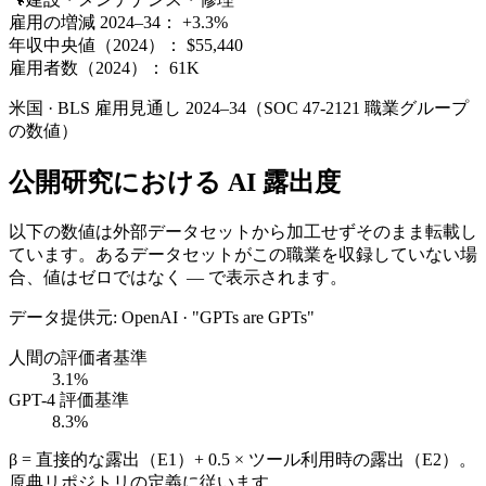
雇用の増減 2024–34：
+3.3%
年収中央値（2024）：
$55,440
雇用者数（2024）：
61K
米国 · BLS 雇用見通し 2024–34（SOC 47-2121 職業グループ
の数値）
公開研究における AI 露出度
以下の数値は外部データセットから加工せずそのまま転載し
ています。あるデータセットがこの職業を収録していない場
合、値はゼロではなく — で表示されます。
データ提供元
:
OpenAI · "GPTs are GPTs"
人間の評価者基準
3.1%
GPT-4 評価基準
8.3%
β = 直接的な露出（E1）+ 0.5 × ツール利用時の露出（E2）。
原典リポジトリの定義に従います。