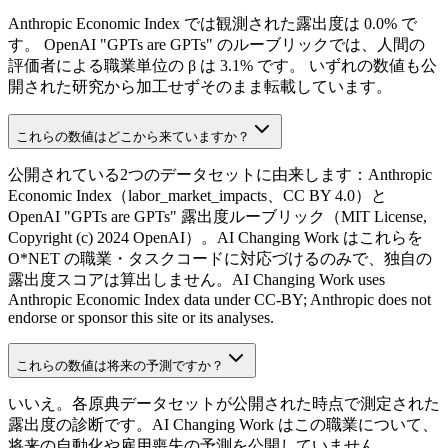
Anthropic Economic Index では観測された露出度は 0.0% で
す。 OpenAI "GPTs are GPTs" のルーブリックでは、人間の
評価者による職業単位の β は 3.1% です。 いずれの数値も公
開された研究から加工せずそのまま転載しています。
これらの数値はどこから来ていますか？
公開されている2つのデータセットに由来します：Anthropic
Economic Index（labor_market_impacts、CC BY 4.0）と
OpenAI "GPTs are GPTs" 露出度ルーブリック（MIT License,
Copyright (c) 2024 OpenAI）。AI Changing Work はこれらを
O*NET の職業・タスクコードに対応づけるのみで、独自の
露出度スコアは算出しません。AI Changing Work uses
Anthropic Economic Index data under CC-BY; Anthropic does not
endorse or sponsor this site or its analyses.
これらの数値は将来の予測ですか？
いいえ。各原典データセットが公開された時点で測定された
露出度の診断です。AI Changing Work はこの職業について、
将来の自動化や雇用喪失の予測を公開していません。