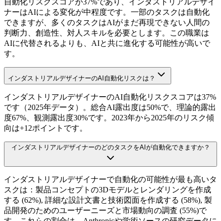
自動化リスクスコアが37%であり、インダストリアルデザイ
ナーはAIによる変化が中程度です。一部のタスクは自動化
できますが、多くのタスクはAIがまだ再現できない人間の
判断力、創造性、対人スキルを必要とします。この職業は
AIに代替されるよりも、AIと共に進化する可能性が高いで
す。
インダストリアルデザイナーのAI自動化リスクは？
インダストリアルデザイナーのAI自動化リスクスコアは37%
です（2025年データ）。総合AI露出度は50%で、理論的露出
度67%、観測露出度30%です。2023年から2025年のリスク傾
向は+12ポイントです。
インダストリアルデザイナーのどのタスクをAIが自動化できますか？
インダストリアルデザイナーで自動化の可能性が最も高いタ
スクは：製品コンセプトの3Dモデルとレンダリングを作成
する (62%), 詳細な設計文書と技術図面を作成する (58%), 製
品開発のためのユーザーニーズと市場動向の調査 (55%)で
す。これらの割合は、Anthropicや学術ソースの研究データに