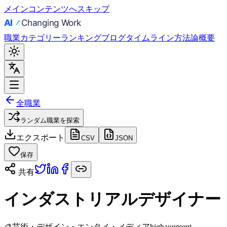
メインコンテンツへスキップ
職業
カテゴリー
ランキング
ブログ
タイムライン
方法論
概要
全職業
ランダム職業を探索
エクスポート
CSV
JSON
保存
共有
インダストリアルデザイナー
🎨
芸術・デザイン・エンタメ・メディア
high
augment