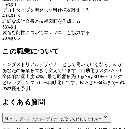
55
%
β
1
プロトタイプを開発し材料仕様を評価する
40
%
β
0.5
詳細な設計文書と技術図面を作成する
58
%
β
1
製造可能性についてエンジニアと協力する
28
%
β
0.5
この職業について
インダストリアルデザイナーとして働いているなら、AIが
あなたの職業を大きく変えています。自動化リスク37/100、
全体的な露出度50%。最も影響を受けるのは3Dモデリング
とレンダリング（62%自動化）です。BLSは2034年まで+6%
の成長を予測。
よくある質問
AIはインダストリアルデザイナーに取って代わりますか？