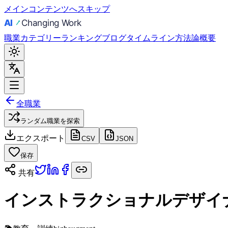
メインコンテンツへスキップ
職業
カテゴリー
ランキング
ブログ
タイムライン
方法論
概要
全職業
ランダム職業を探索
エクスポート
CSV
JSON
保存
共有
インストラクショナルデザイ