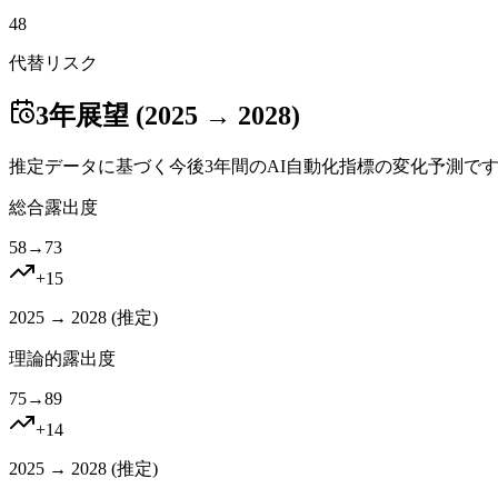
48
代替リスク
3年展望 (2025 → 2028)
推定データに基づく今後3年間のAI自動化指標の変化予測で
総合露出度
58
→
73
+
15
2025 → 2028 (
推定
)
理論的露出度
75
→
89
+
14
2025 → 2028 (
推定
)