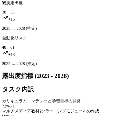
観測露出度
38
→
53
+
15
2025 → 2028 (
推定
)
自動化リスク
48
→
61
+
13
2025 → 2028 (
推定
)
露出度指標 (2023 - 2028)
タスク内訳
カリキュラムコンテンツと学習目標の開発
72
%
β
1
マルチメディア教材とeラーニングモジュールの作成