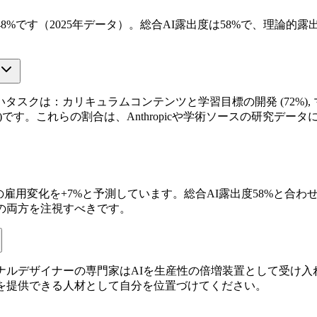
です（2025年データ）。総合AI露出度は58%で、理論的露出度7
クは：カリキュラムコンテンツと学習目標の開発 (72%), マル
)です。これらの割合は、Anthropicや学術ソースの研究デ
4年の雇用変化を+7%と予測しています。総合AI露出度58%と
の両方を注視すべきです。
ナルデザイナーの専門家はAIを生産性の倍増装置として受け入
を提供できる人材として自分を位置づけてください。