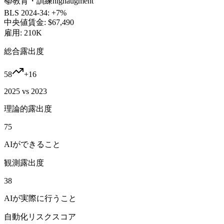
📚
教育・訓練
high
augment
BLS 2024-34:
+7%
中央値賃金:
$67,490
雇用:
210K
総合露出度
58
+
16
2025 vs 2023
理論的露出度
75
AIができること
観測露出度
38
AIが実際に行うこと
自動化リスクスコア