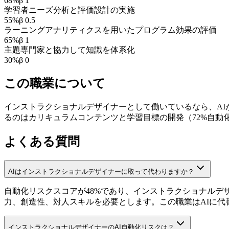
68
%
β
1
学習者ニーズ分析と評価設計の実施
55
%
β
0.5
ラーニングアナリティクスを用いたプログラム効果の評価
65
%
β
1
主題専門家と協力して知識を体系化
30
%
β
0
この職業について
インストラクショナルデザイナーとして働いているなら、AIが
るのはカリキュラムコンテンツと学習目標の開発（72%自動化）
よくある質問
AIはインストラクショナルデザイナーに取って代わりますか？
自動化リスクスコアが48%であり、インストラクショナルデ
力、創造性、対人スキルを必要とします。この職業はAIに代
インストラクショナルデザイナーのAI自動化リスクは？