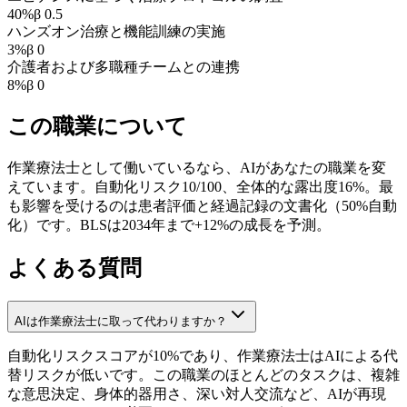
40
%
β
0.5
ハンズオン治療と機能訓練の実施
3
%
β
0
介護者および多職種チームとの連携
8
%
β
0
この職業について
作業療法士として働いているなら、AIがあなたの職業を変
えています。自動化リスク10/100、全体的な露出度16%。最
も影響を受けるのは患者評価と経過記録の文書化（50%自動
化）です。BLSは2034年まで+12%の成長を予測。
よくある質問
AIは作業療法士に取って代わりますか？
自動化リスクスコアが10%であり、作業療法士はAIによる代
替リスクが低いです。この職業のほとんどのタスクは、複雑
な意思決定、身体的器用さ、深い対人交流など、AIが再現