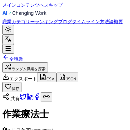
メインコンテンツへスキップ
職業
カテゴリー
ランキング
ブログ
タイムライン
方法論
概要
全職業
ランダム職業を探索
エクスポート
CSV
JSON
保存
共有
作業療法士
🏥
ヘルスケア
low
augment