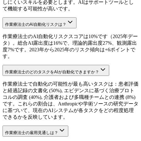
しにくいスキルを必要とします。AIはサポートツールとし
て機能する可能性が高いです。
作業療法士のAI自動化リスクは？
作業療法士のAI自動化リスクスコアは10%です（2025年デー
タ）。総合AI露出度は16%で、理論的露出度27%、観測露出
度7%です。2023年から2025年のリスク傾向は+6ポイントで
す。
作業療法士のどのタスクをAIが自動化できますか？
作業療法士で自動化の可能性が最も高いタスクは：患者評価
と経過記録の文書化 (50%), エビデンスに基づく治療プロト
コルの調査 (40%), 介護者および多職種チームとの連携 (8%)
です。これらの割合は、Anthropicや学術ソースの研究データ
に基づいて、現在のAIシステムが各タスクをどの程度処理
できるかを反映しています。
作業療法士の雇用見通しは？