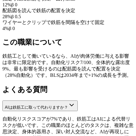
12
%
β
0
配筋図を読んで鉄筋の配置を決定
28
%
β
0.5
ワイヤーとクリップで鉄筋を間隔を空けて固定
4
%
β
0
この職業について
鉄筋工として働いているなら、AIが肉体労働に与える影響
は非常に限定的です。自動化リスク7/100、全体的な露出度
9%。最も影響を受けるのは配筋図を読んで配置を決定
（28%自動化）です。BLSは2034年まで+1%の成長を予測。
よくある質問
AIは鉄筋工に取って代わりますか？
自動化リスクスコアが7%であり、鉄筋工はAIによる代替リ
スクが低いです。この職業のほとんどのタスクは、複雑な意
思決定、身体的器用さ、深い対人交流など、AIが再現しに