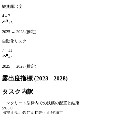
観測露出度
4
→
7
+
3
2025 → 2028 (
推定
)
自動化リスク
7
→
11
+
4
2025 → 2028 (
推定
)
露出度指標 (2023 - 2028)
タスク内訳
コンクリート型枠内での鉄筋の配置と結束
5
%
β
0
指定寸法に鉄筋を切断・曲げ加工