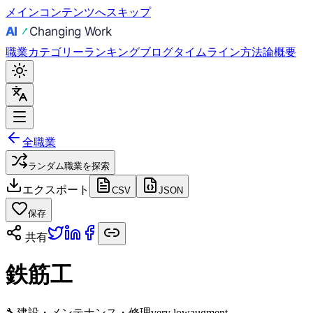
メインコンテンツへスキップ
職業
カテゴリー
ランキング
ブログ
タイムライン
方法論
概要
全職業
ランダム職業を探索
エクスポート
CSV
JSON
保存
共有
鉄筋工
🔧
建設・メンテナンス・修理
very low
augment