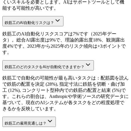
くいスキルを必要とします。AIはサポートツールとして機
能する可能性が高いです。
鉄筋工のAI自動化リスクは？
鉄筋工のAI自動化リスクスコアは7%です（2025年デー
タ）。総合AI露出度は9%で、理論的露出度18%、観測露出
度4%です。2023年から2025年のリスク傾向は+3ポイントで
す。
鉄筋工のどのタスクをAIが自動化できますか？
鉄筋工で自動化の可能性が最も高いタスクは：配筋図を読ん
で鉄筋の配置を決定 (28%), 指定寸法に鉄筋を切断・曲げ加
工 (12%), コンクリート型枠内での鉄筋の配置と結束 (5%)で
す。これらの割合は、Anthropicや学術ソースの研究データに
基づいて、現在のAIシステムが各タスクをどの程度処理で
きるかを反映しています。
鉄筋工の雇用見通しは？