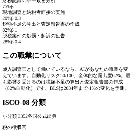
財務記録の不一致を分析
75
%
β
1
現地調査と納税者面接の実施
20
%
β
0.3
税額不足の算出と査定報告書の作成
82
%
β
1
脱税案件の処罰・起訴の勧告
28
%
β
0.4
この職業について
歳入調査官として働いているなら、AIがあなたの職業を変
えています。自動化リスク50/100、全体的な露出度62%。最
も影響を受けるのは税額不足の算出と査定報告書の作成
（82%自動化）です。BLSは2034年まで-1%の変化を予測。
ISCO-08 分類
小分類
3352
各国公式出典
税の徴収官