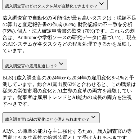
歳入調査官のどのタスクをAIが自動化できますか？
歳入調査官で自動化の可能性が最も高いタスクは：税額不足
の算出と査定報告書の作成 (82%), 財務記録の不一致を分析
(75%), 個人・法人確定申告書の監査 (70%)です。これらの割
合は、Anthropicや学術ソースの研究データに基づいて、現在
のAIシステムが各タスクをどの程度処理できるかを反映し
ています。
歳入調査官の雇用見通しは？
BLSは歳入調査官の2024年から2034年の雇用変化を-1%と予
測しています。総合AI露出度62%と合わせると、この職業は
従来の労働市場の変化とAI主導の変革の両方を経験してい
ます。従事者は雇用トレンドとAI能力の成長の両方を注視
すべきです。
歳入調査官はAIの変化にどう備えられますか？
AIがこの職業の能力を主に強化するため、歳入調査官の専
門家はAIを生産性の倍増装置として受け入れるべきです。