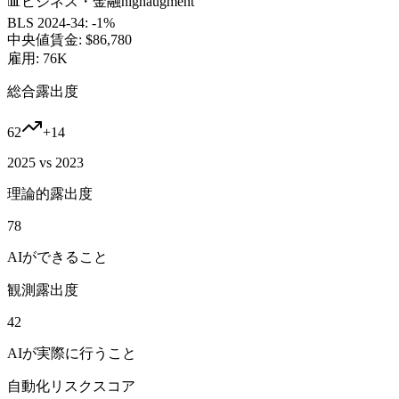
📊
ビジネス・金融
high
augment
BLS 2024-34:
-1%
中央値賃金:
$86,780
雇用:
76K
総合露出度
62
+
14
2025 vs 2023
理論的露出度
78
AIができること
観測露出度
42
AIが実際に行うこと
自動化リスクスコア