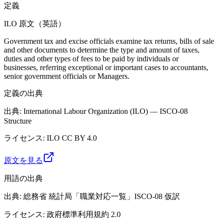
定義
ILO 原文（英語）
Government tax and excise officials examine tax returns, bills of sale
and other documents to determine the type and amount of taxes,
duties and other types of fees to be paid by individuals or
businesses, referring exceptional or important cases to accountants,
senior government officials or Managers.
定義の出典
出典
:
International Labour Organization (ILO) — ISCO-08
Structure
ライセンス
:
ILO CC BY 4.0
原文を見る
用語の出典
出典
:
総務省 統計局「職業対応一覧」ISCO-08 仮訳
ライセンス
:
政府標準利用規約 2.0