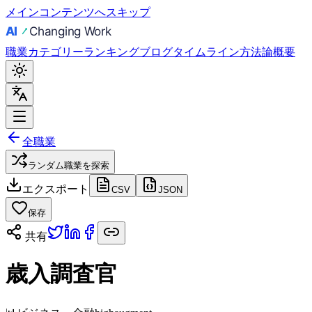
メインコンテンツへスキップ
職業
カテゴリー
ランキング
ブログ
タイムライン
方法論
概要
全職業
ランダム職業を探索
エクスポート
CSV
JSON
保存
共有
歳入調査官