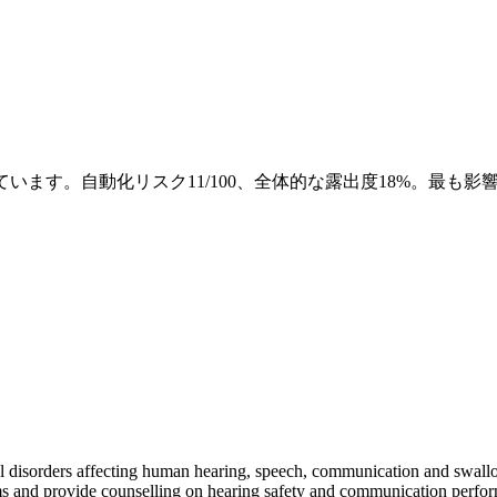
います。自動化リスク11/100、全体的な露出度18%。最も
l disorders affecting human hearing, speech, communication and swallowi
ems and provide counselling on hearing safety and communication perfo