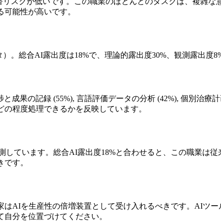
代替リスクが低いです。この職業のほとんどのタスクは、複雑な
る可能性が高いです。
タ）。総合AI露出度は18%で、理論的露出度30%、観測露出度8%
録 (55%), 言語評価データの分析 (42%), 個別治療計画の
どの程度処理できるかを反映しています。
5%と予測しています。総合AI露出度18%と合わせると、この職業
きです。
家はAIを生産性の倍増装置として受け入れるべきです。AIツ
て自分を位置づけてください。