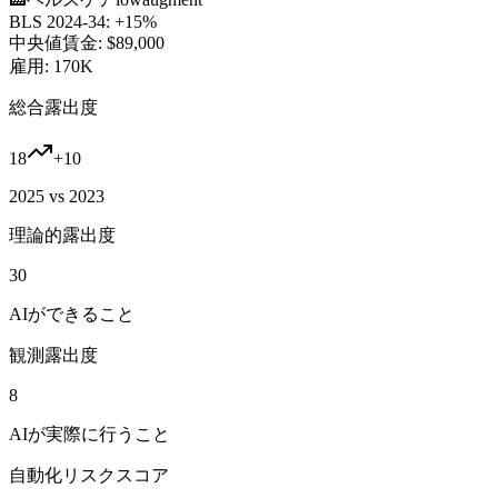
BLS 2024-34:
+15%
中央値賃金:
$89,000
雇用:
170K
総合露出度
18
+
10
2025 vs 2023
理論的露出度
30
AIができること
観測露出度
8
AIが実際に行うこと
自動化リスクスコア