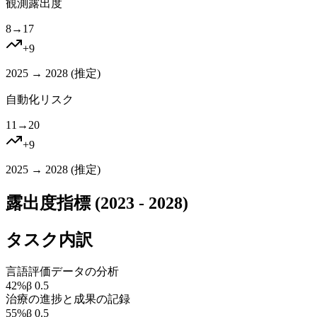
観測露出度
8
→
17
+
9
2025 → 2028 (
推定
)
自動化リスク
11
→
20
+
9
2025 → 2028 (
推定
)
露出度指標 (2023 - 2028)
タスク内訳
言語評価データの分析
42
%
β
0.5
治療の進捗と成果の記録
55
%
β
0.5