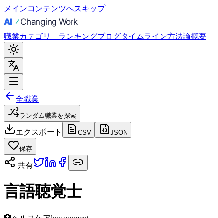
メインコンテンツへスキップ
職業
カテゴリー
ランキング
ブログ
タイムライン
方法論
概要
全職業
ランダム職業を探索
エクスポート
CSV
JSON
保存
共有
言語聴覚士
🏥
ヘルスケア
low
augment