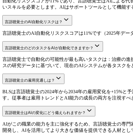
自動化リスクスコアが11%であり、言語聴覚士はAIによる
いスキルを必要とします。AIはサポートツールとして機能す
言語聴覚士のAI自動化リスクは？
言語聴覚士のAI自動化リスクスコアは11%です（2025年デー
言語聴覚士のどのタスクをAIが自動化できますか？
言語聴覚士で自動化の可能性が最も高いタスクは：治療の進捗と成果の記
スの研究データに基づいて、現在のAIシステムが各タスクを
言語聴覚士の雇用見通しは？
BLSは言語聴覚士の2024年から2034年の雇用変化を+1
す。従事者は雇用トレンドとAI能力の成長の両方を注視すべ
言語聴覚士はAIの変化にどう備えられますか？
AIがこの職業の能力を主に強化するため、言語聴覚士の専門
開発し、AIを活用してより大きな価値を提供できる人材とし