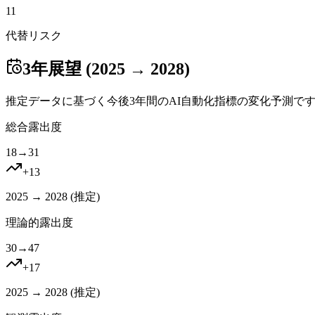
11
代替リスク
3年展望 (2025 → 2028)
推定データに基づく今後3年間のAI自動化指標の変化予測で
総合露出度
18
→
31
+
13
2025 → 2028 (
推定
)
理論的露出度
30
→
47
+
17
2025 → 2028 (
推定
)