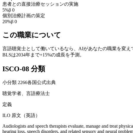
患者との直接治療セッションの実施
5
%
β
0
個別治療計画の策定
20
%
β
0
この職業について
言語聴覚士として働いているなら、AIがあなたの職業を変えて
BLSは2034年まで+15%の成長を予測。
ISCO-08 分類
小分類
2266
各国公式出典
聴覚学者、言語療法士
定義
ILO 原文（英語）
Audiologists and speech therapists evaluate, manage and treat physica
hearing loss, speech disorders, and related sensory and neural probl