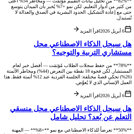
**82%** من تحليل بيانات التقييم مُؤتمَت — ومخاطر 54% أعلى
من كثير من أدوار التعليم. لكن نمو +7% يُخبر بأن الميدان يتوسع
حتى مع إعادة التشكيل. الحدود البشرية في الصدق والعدالة لا
تُستبدل.
6 أبريل 2026
اقرأ المزيد
هل سيحل الذكاء الاصطناعي محل
مستشاري التربية والتوجيه؟
**78%** من حفظ سجلات الطلاب مُؤتمَت — أفضل خبر لعام
المستشار. لكن فجوة 18 نقطة بين التعرض (44%) ومخاطر الأتمتة
(26%) تحكي قصةً مختلفة: الجلسة الفردية عند 12% أتمتة فقط. هذا
العمل الإنساني الذي لا يُعوَّض.
6 أبريل 2026
اقرأ المزيد
هل سيحل الذكاء الاصطناعي محل منسقي
التعلم عن بُعد؟ تحليل شامل
**50%** تعرضاً للذكاء الاصطناعي مع نمو **+8%** — المهنة