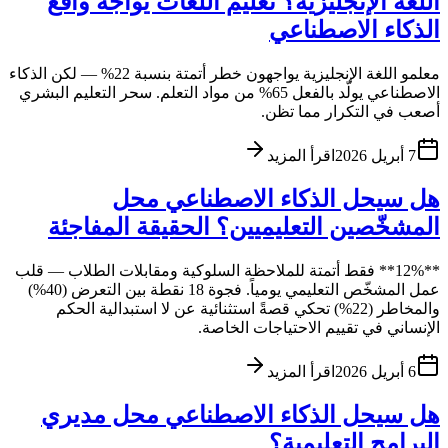
اللغة الإنجليزية؟ تعليم اللغات يواجه واقع
الذكاء الاصطناعي
معلمو اللغة الإنجليزية يواجهون خطر أتمتة بنسبة 22% — لكن الذكاء
الاصطناعي يولّد بالفعل 65% من مواد التعلم. سحر التعليم البشري
أصعب في التكرار مما تظن.
7 أبريل 2026
اقرأ المزيد
هل سيحل الذكاء الاصطناعي محل
المشخّصين التعليميين؟ الحقيقة المفاجئة
**12%** فقط أتمتة للملاحظة السلوكية ومقابلات الطلاب — قلب
عمل المشخّص التعليمي يومياً. فجوة 18 نقطة بين التعرض (40%)
والمخاطر (22%) تحكي قصةً استثنائية عن لا استبدالية الحكم
الإنساني في تقييم الاحتياجات الخاصة.
6 أبريل 2026
اقرأ المزيد
هل سيحل الذكاء الاصطناعي محل مديري
البرامج التعليمية؟