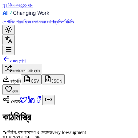
মূল বিষয়বস্তুতে যান
পেশা
বিভাগ
র‍্যাঙ্কিং
ব্লগ
সময়রেখা
পদ্ধতি
পরিচিতি
সকল পেশা
এলোমেলো আবিষ্কার
রপ্তানি
CSV
JSON
সেভ
শেয়ার
কাঠমিস্ত্রি
🔧
নির্মাণ, রক্ষণাবেক্ষণ ও মেরামত
very low
augment
BLS 2024-34:
+2%