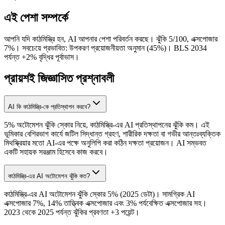
এই পেশা সম্পর্কে
আপনি যদি কাঠমিস্ত্রি হন, AI আপনার পেশা পরিবর্তন করছে। ঝুঁকি 5/100, এক্সপোজার
7%। সবচেয়ে প্রভাবিত: উপকরণ প্রয়োজনীয়তা অনুমান (45%)। BLS 2034
পর্যন্ত +2% বৃদ্ধির পূর্বাভাস।
প্রায়শই জিজ্ঞাসিত প্রশ্নাবলী
AI কি কাঠমিস্ত্রি-কে প্রতিস্থাপন করবে?
5% অটোমেশন ঝুঁকি স্কোর নিয়ে, কাঠমিস্ত্রি-এর AI প্রতিস্থাপনের ঝুঁকি কম। এই
ভূমিকার বেশিরভাগ কার্যে জটিল সিদ্ধান্ত গ্রহণ, শারীরিক দক্ষতা বা গভীর আন্তঃব্যক্তিক
মিথস্ক্রিয়ার মতো AI-এর পক্ষে অনুলিপি করা কঠিন দক্ষতা প্রয়োজন। AI সম্ভবত
একটি সহায়ক সরঞ্জাম হিসেবে কাজ করবে।
কাঠমিস্ত্রি-এর AI অটোমেশন ঝুঁকি কত?
কাঠমিস্ত্রি-এর AI অটোমেশন ঝুঁকি স্কোর 5% (2025 ডেটা)। সামগ্রিক AI
এক্সপোজার 7%, 14% তাত্ত্বিক এক্সপোজার এবং 3% পর্যবেক্ষিত এক্সপোজার সহ।
2023 থেকে 2025 পর্যন্ত ঝুঁকির প্রবণতা +3 পয়েন্ট।