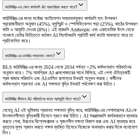
কাঠমিস্ত্রি-এর কোন কার্যগুলি AI স্বয়ংক্রিয় করতে পারে?
কাঠমিস্ত্রি-এর জন্য সর্বোচ্চ অটোমেশন সম্ভাবনাযুক্ত কার্যগুলি হল: উপকরণ
প্রয়োজনীয়তা অনুমান (45%), ব্লুপ্রিন্ট ও স্পেসিফিকেশন পড়া (25%), কাঠের উপকরণ
কাটা ও আকৃতি দেওয়া (8%)। এই হারগুলি Anthropic এবং একাডেমিক উৎস থেকে
গবেষণা ডেটার ভিত্তিতে বর্তমান AI সিস্টেমগুলি প্রতিটি কার্য কতটা সামলাতে পারে তা
প্রতিফলিত করে।
কাঠমিস্ত্রি-এর চাকরির সম্ভাবনা কেমন?
BLS কাঠমিস্ত্রি-এর জন্য 2024 থেকে 2034 পর্যন্ত +2% কর্মসংস্থান পরিবর্তনের
অনুমান করে। 7% সামগ্রিক AI এক্সপোজারের সাথে মিলিয়ে, এই পেশা ঐতিহ্যবাহী
শ্রম বাজার পরিবর্তন এবং AI-চালিত রূপান্তর উভয়ই অনুভব করছে। কর্মীদের
কর্মসংস্থান প্রবণতা এবং AI সক্ষমতা বৃদ্ধি উভয়ই পর্যবেক্ষণ করা উচিত।
কাঠমিস্ত্রি কীভাবে AI পরিবর্তনের জন্য প্রস্তুতি নিতে পারে?
যেহেতু AI এই ভূমিকায় প্রধানত সক্ষমতা বৃদ্ধি করে, কাঠমিস্ত্রি-এর পেশাদারদের AI-কে
উৎপাদনশীলতা বৃদ্ধিকারী হিসেবে গ্রহণ করা উচিত। AI সরঞ্জামগুলি কার্যকরভাবে ব্যবহার
করতে শেখা, উচ্চতর বিশ্লেষণাত্মক ও সৃজনশীল দক্ষতা বিকাশ করা এবং AI ব্যবহার করে
বৃহত্তর মূল্য প্রদান করতে সক্ষম ব্যক্তি হিসেবে নিজেকে অবস্থান করার দিকে মনোযোগ
দিন।