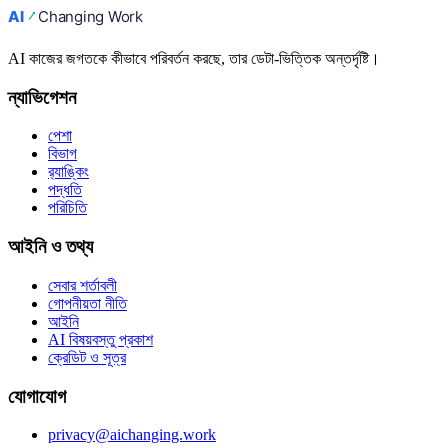
AI কাজের জগতকে কীভাবে পরিবর্তন করছে, তার ডেটা-ভিত্তিক অন্তর্দৃষ্টি।
ন্যাভিগেশন
পেশা
বিভাগ
র‍্যাঙ্কিং
পদ্ধতি
পরিচিতি
আইনি ও তথ্য
সেবার শর্তাবলী
গোপনীয়তা নীতি
আইনি
AI বিষয়বস্তু প্রকাশ
ক্রেডিট ও সূত্র
যোগাযোগ
privacy@aichanging.work