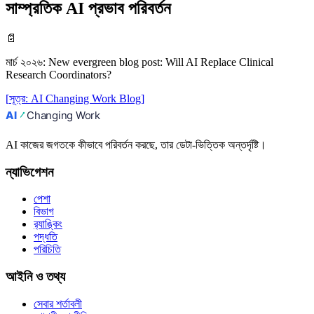
সাম্প্রতিক AI প্রভাব পরিবর্তন
📄
মার্চ ২০২৬
:
New evergreen blog post: Will AI Replace Clinical
Research Coordinators?
[
সূত্র
:
AI Changing Work Blog
]
AI কাজের জগতকে কীভাবে পরিবর্তন করছে, তার ডেটা-ভিত্তিক অন্তর্দৃষ্টি।
ন্যাভিগেশন
পেশা
বিভাগ
র‍্যাঙ্কিং
পদ্ধতি
পরিচিতি
আইনি ও তথ্য
সেবার শর্তাবলী