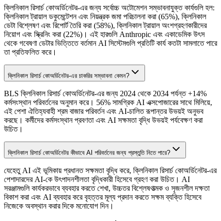
ক্লিনিকাল রিসার্চ কোঅর্ডিনেটর-এর জন্য সর্বোচ্চ অটোমেশন সম্ভাবনাযুক্ত কার্যগুলি হল:
ক্লিনিকাল ট্রায়াল ডকুমেন্টেশন এবং নিয়ন্ত্রক জমা পরিচালনা করা (65%), ক্লিনিকাল
ডেটা বিশ্লেষণ এবং রিপোর্ট তৈরি করা (58%), ক্লিনিকাল ট্রায়াল অংশগ্রহণকারীদের
নিয়োগ এবং স্ক্রিনিং করা (22%)। এই হারগুলি Anthropic এবং একাডেমিক উৎস
থেকে গবেষণা ডেটার ভিত্তিতে বর্তমান AI সিস্টেমগুলি প্রতিটি কার্য কতটা সামলাতে পারে
তা প্রতিফলিত করে।
ক্লিনিকাল রিসার্চ কোঅর্ডিনেটর-এর চাকরির সম্ভাবনা কেমন?
BLS ক্লিনিকাল রিসার্চ কোঅর্ডিনেটর-এর জন্য 2024 থেকে 2034 পর্যন্ত +14%
কর্মসংস্থান পরিবর্তনের অনুমান করে। 56% সামগ্রিক AI এক্সপোজারের সাথে মিলিয়ে,
এই পেশা ঐতিহ্যবাহী শ্রম বাজার পরিবর্তন এবং AI-চালিত রূপান্তর উভয়ই অনুভব
করছে। কর্মীদের কর্মসংস্থান প্রবণতা এবং AI সক্ষমতা বৃদ্ধি উভয়ই পর্যবেক্ষণ করা
উচিত।
ক্লিনিকাল রিসার্চ কোঅর্ডিনেটর কীভাবে AI পরিবর্তনের জন্য প্রস্তুতি নিতে পারে?
যেহেতু AI এই ভূমিকায় প্রধানত সক্ষমতা বৃদ্ধি করে, ক্লিনিকাল রিসার্চ কোঅর্ডিনেটর-এর
পেশাদারদের AI-কে উৎপাদনশীলতা বৃদ্ধিকারী হিসেবে গ্রহণ করা উচিত। AI
সরঞ্জামগুলি কার্যকরভাবে ব্যবহার করতে শেখা, উচ্চতর বিশ্লেষণাত্মক ও সৃজনশীল দক্ষতা
বিকাশ করা এবং AI ব্যবহার করে বৃহত্তর মূল্য প্রদান করতে সক্ষম ব্যক্তি হিসেবে
নিজেকে অবস্থান করার দিকে মনোযোগ দিন।