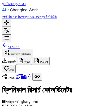
মূল বিষয়বস্তুতে যান
পেশা
বিভাগ
র‍্যাঙ্কিং
ব্লগ
সময়রেখা
পদ্ধতি
পরিচিতি
সকল পেশা
এলোমেলো আবিষ্কার
রপ্তানি
CSV
JSON
সেভ
শেয়ার
ক্লিনিকাল রিসার্চ কোঅর্ডিনেটর
🏥
স্বাস্থ্যসেবা
high
augment
BLS 2024-34:
+14%