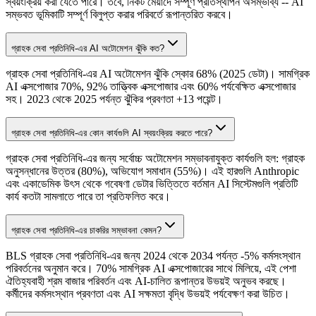
স্বয়ংক্রিয় করা যেতে পারে। তবে, নিকট মেয়াদে সম্পূর্ণ প্রতিস্থাপন অসম্ভাব্য -- AI
সম্ভবত ভূমিকাটি সম্পূর্ণ বিলুপ্ত করার পরিবর্তে রূপান্তরিত করবে।
গ্রাহক সেবা প্রতিনিধি-এর AI অটোমেশন ঝুঁকি কত?
গ্রাহক সেবা প্রতিনিধি-এর AI অটোমেশন ঝুঁকি স্কোর 68% (2025 ডেটা)। সামগ্রিক
AI এক্সপোজার 70%, 92% তাত্ত্বিক এক্সপোজার এবং 60% পর্যবেক্ষিত এক্সপোজার
সহ। 2023 থেকে 2025 পর্যন্ত ঝুঁকির প্রবণতা +13 পয়েন্ট।
গ্রাহক সেবা প্রতিনিধি-এর কোন কার্যগুলি AI স্বয়ংক্রিয় করতে পারে?
গ্রাহক সেবা প্রতিনিধি-এর জন্য সর্বোচ্চ অটোমেশন সম্ভাবনাযুক্ত কার্যগুলি হল: গ্রাহক
অনুসন্ধানের উত্তর (80%), অভিযোগ সমাধান (55%)। এই হারগুলি Anthropic
এবং একাডেমিক উৎস থেকে গবেষণা ডেটার ভিত্তিতে বর্তমান AI সিস্টেমগুলি প্রতিটি
কার্য কতটা সামলাতে পারে তা প্রতিফলিত করে।
গ্রাহক সেবা প্রতিনিধি-এর চাকরির সম্ভাবনা কেমন?
BLS গ্রাহক সেবা প্রতিনিধি-এর জন্য 2024 থেকে 2034 পর্যন্ত -5% কর্মসংস্থান
পরিবর্তনের অনুমান করে। 70% সামগ্রিক AI এক্সপোজারের সাথে মিলিয়ে, এই পেশা
ঐতিহ্যবাহী শ্রম বাজার পরিবর্তন এবং AI-চালিত রূপান্তর উভয়ই অনুভব করছে।
কর্মীদের কর্মসংস্থান প্রবণতা এবং AI সক্ষমতা বৃদ্ধি উভয়ই পর্যবেক্ষণ করা উচিত।