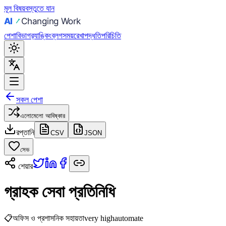
মূল বিষয়বস্তুতে যান
পেশা
বিভাগ
র‍্যাঙ্কিং
ব্লগ
সময়রেখা
পদ্ধতি
পরিচিতি
সকল পেশা
এলোমেলো আবিষ্কার
রপ্তানি
CSV
JSON
সেভ
শেয়ার
গ্রাহক সেবা প্রতিনিধি
📋
অফিস ও প্রশাসনিক সহায়তা
very high
automate