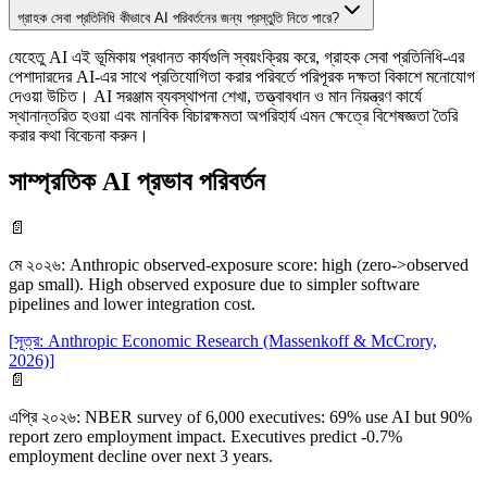
গ্রাহক সেবা প্রতিনিধি কীভাবে AI পরিবর্তনের জন্য প্রস্তুতি নিতে পারে?
যেহেতু AI এই ভূমিকায় প্রধানত কার্যগুলি স্বয়ংক্রিয় করে, গ্রাহক সেবা প্রতিনিধি-এর
পেশাদারদের AI-এর সাথে প্রতিযোগিতা করার পরিবর্তে পরিপূরক দক্ষতা বিকাশে মনোযোগ
দেওয়া উচিত। AI সরঞ্জাম ব্যবস্থাপনা শেখা, তত্ত্বাবধান ও মান নিয়ন্ত্রণ কার্যে
স্থানান্তরিত হওয়া এবং মানবিক বিচারক্ষমতা অপরিহার্য এমন ক্ষেত্রে বিশেষজ্ঞতা তৈরি
করার কথা বিবেচনা করুন।
সাম্প্রতিক AI প্রভাব পরিবর্তন
📄
মে ২০২৬
:
Anthropic observed-exposure score: high (zero->observed
gap small). High observed exposure due to simpler software
pipelines and lower integration cost.
[
সূত্র
:
Anthropic Economic Research (Massenkoff & McCrory,
2026)
]
📄
এপ্রি ২০২৬
:
NBER survey of 6,000 executives: 69% use AI but 90%
report zero employment impact. Executives predict -0.7%
employment decline over next 3 years.