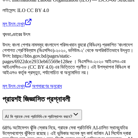
লাইসেন্স
:
ILO CC BY 4.0
মূল উৎস দেখুন
শব্দভাণ্ডারের উৎস
উৎস
:
বাংলা পেশার নামসমূহ বাংলাদেশ পরিসংখ্যান ব্যুরো (বিবিএস) প্রকাশিত 'বাংলাদেশ
পেশাগত শ্রেণিবিন্যাস (বিএসসিও)-২০২০, ভলিউম-২' থেকে অপরিবর্তিতভাবে উদ্ধৃত।
উৎস: https://bbs.gov.bd/pages/static-
pages/6922dce2933eb65569e128ee । বিএসসিও-২০২০ আইএলও-এর
আইএসসিও-০৮ (CC BY 4.0) এর ভিত্তিতে প্রণীত। এই উপস্থাপনা বিবিএস বা
আইএলও কর্তৃক প্রস্তুত, পর্যালোচিত বা অনুমোদিত নয়।
মূল উৎস দেখুন
অপসারণের অনুরোধ
প্রায়শই জিজ্ঞাসিত প্রশ্নাবলী
AI কি গ্রাহক সেবা প্রতিনিধি-কে প্রতিস্থাপন করবে?
68% অটোমেশন ঝুঁকি স্কোর নিয়ে, গ্রাহক সেবা প্রতিনিধি AI-চালিত স্থানচ্যুতির
উল্লেখযোগ্য ঝুঁকিতে রয়েছে। এই ভূমিকার অনেক মূল কার্য বর্তমান AI সিস্টেম দ্বারা