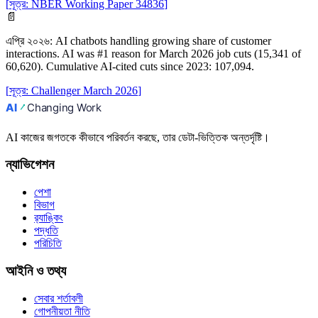
[
সূত্র
:
NBER Working Paper 34836
]
📄
এপ্রি ২০২৬
:
AI chatbots handling growing share of customer
interactions. AI was #1 reason for March 2026 job cuts (15,341 of
60,620). Cumulative AI-cited cuts since 2023: 107,094.
[
সূত্র
:
Challenger March 2026
]
AI কাজের জগতকে কীভাবে পরিবর্তন করছে, তার ডেটা-ভিত্তিক অন্তর্দৃষ্টি।
ন্যাভিগেশন
পেশা
বিভাগ
র‍্যাঙ্কিং
পদ্ধতি
পরিচিতি
আইনি ও তথ্য
সেবার শর্তাবলী
গোপনীয়তা নীতি