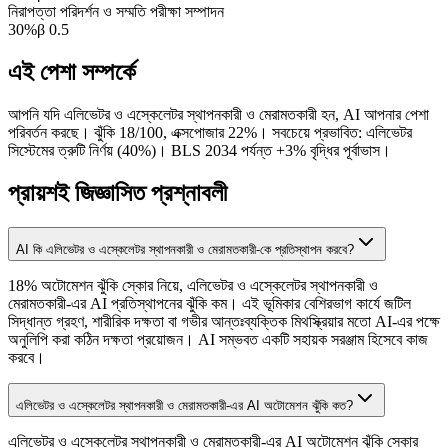
নিরাপত্তা পরিদর্শন ও সম্মতি পরীক্ষা সম্পাদন
30
%
β
0.5
এই পেশা সম্পর্কে
আপনি যদি এলিভেটর ও এস্কেলেটর স্থাপনকারী ও মেরামতকারী হন, AI আপনার পেশা
পরিবর্তন করছে। ঝুঁকি 18/100, এক্সপোজার 22%। সবচেয়ে প্রভাবিত: এলিভেটর
সিস্টেমের ত্রুটি নির্ণয় (40%)। BLS 2034 পর্যন্ত +3% বৃদ্ধির পূর্বাভাস।
প্রায়শই জিজ্ঞাসিত প্রশ্নাবলী
AI কি এলিভেটর ও এস্কেলেটর স্থাপনকারী ও মেরামতকারী-কে প্রতিস্থাপন করবে?
18% অটোমেশন ঝুঁকি স্কোর নিয়ে, এলিভেটর ও এস্কেলেটর স্থাপনকারী ও
মেরামতকারী-এর AI প্রতিস্থাপনের ঝুঁকি কম। এই ভূমিকার বেশিরভাগ কার্যে জটিল
সিদ্ধান্ত গ্রহণ, শারীরিক দক্ষতা বা গভীর আন্তঃব্যক্তিক মিথস্ক্রিয়ার মতো AI-এর পক্ষে
অনুলিপি করা কঠিন দক্ষতা প্রয়োজন। AI সম্ভবত একটি সহায়ক সরঞ্জাম হিসেবে কাজ
করবে।
এলিভেটর ও এস্কেলেটর স্থাপনকারী ও মেরামতকারী-এর AI অটোমেশন ঝুঁকি কত?
এলিভেটর ও এস্কেলেটর স্থাপনকারী ও মেরামতকারী-এর AI অটোমেশন ঝুঁকি স্কোর