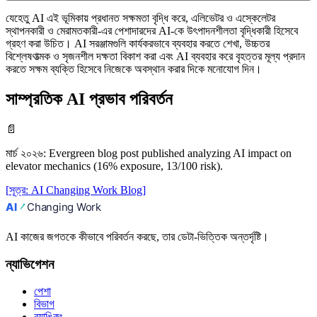
যেহেতু AI এই ভূমিকায় প্রধানত সক্ষমতা বৃদ্ধি করে, এলিভেটর ও এস্কেলেটর
স্থাপনকারী ও মেরামতকারী-এর পেশাদারদের AI-কে উৎপাদনশীলতা বৃদ্ধিকারী হিসেবে
গ্রহণ করা উচিত। AI সরঞ্জামগুলি কার্যকরভাবে ব্যবহার করতে শেখা, উচ্চতর
বিশ্লেষণাত্মক ও সৃজনশীল দক্ষতা বিকাশ করা এবং AI ব্যবহার করে বৃহত্তর মূল্য প্রদান
করতে সক্ষম ব্যক্তি হিসেবে নিজেকে অবস্থান করার দিকে মনোযোগ দিন।
সাম্প্রতিক AI প্রভাব পরিবর্তন
📄
মার্চ ২০২৬
:
Evergreen blog post published analyzing AI impact on
elevator mechanics (16% exposure, 13/100 risk).
[
সূত্র
:
AI Changing Work Blog
]
AI কাজের জগতকে কীভাবে পরিবর্তন করছে, তার ডেটা-ভিত্তিক অন্তর্দৃষ্টি।
ন্যাভিগেশন
পেশা
বিভাগ
র‍্যাঙ্কিং