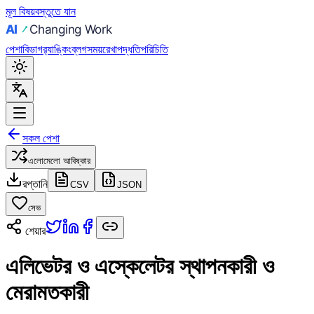
মূল বিষয়বস্তুতে যান
পেশা
বিভাগ
র‍্যাঙ্কিং
ব্লগ
সময়রেখা
পদ্ধতি
পরিচিতি
সকল পেশা
এলোমেলো আবিষ্কার
রপ্তানি
CSV
JSON
সেভ
শেয়ার
এলিভেটর ও এস্কেলেটর স্থাপনকারী ও
মেরামতকারী