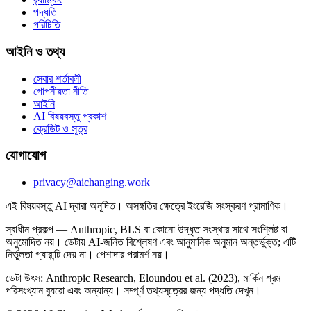
পদ্ধতি
পরিচিতি
আইনি ও তথ্য
সেবার শর্তাবলী
গোপনীয়তা নীতি
আইনি
AI বিষয়বস্তু প্রকাশ
ক্রেডিট ও সূত্র
যোগাযোগ
privacy@aichanging.work
এই বিষয়বস্তু AI দ্বারা অনূদিত। অসঙ্গতির ক্ষেত্রে ইংরেজি সংস্করণ প্রামাণিক।
স্বাধীন প্রকল্প — Anthropic, BLS বা কোনো উদ্ধৃত সংস্থার সাথে সংশ্লিষ্ট বা
অনুমোদিত নয়। ডেটায় AI-জনিত বিশ্লেষণ এবং আনুমানিক অনুমান অন্তর্ভুক্ত; এটি
নির্ভুলতা গ্যারান্টি দেয় না। পেশাদার পরামর্শ নয়।
ডেটা উৎস: Anthropic Research, Eloundou et al. (2023), মার্কিন শ্রম
পরিসংখ্যান ব্যুরো এবং অন্যান্য। সম্পূর্ণ তথ্যসূত্রের জন্য পদ্ধতি দেখুন।