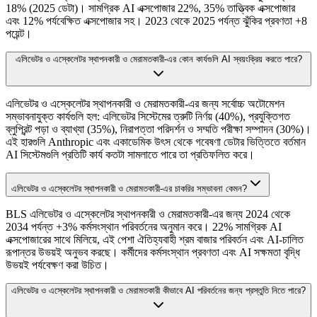
18% (2025 ডেটা)। সামগ্রিক AI এক্সপোজার 22%, 35% তাত্ত্বিক এক্সপোজার
এবং 12% পর্যবেক্ষিত এক্সপোজার সহ। 2023 থেকে 2025 পর্যন্ত ঝুঁকির প্রবণতা +8
পয়েন্ট।
এলিভেটর ও এস্কেলেটর স্থাপনকারী ও মেরামতকারী-এর কোন কার্যগুলি AI স্বয়ংক্রিয় করতে পারে?
এলিভেটর ও এস্কেলেটর স্থাপনকারী ও মেরামতকারী-এর জন্য সর্বোচ্চ অটোমেশন
সম্ভাবনাযুক্ত কার্যগুলি হল: এলিভেটর সিস্টেমের ত্রুটি নির্ণয় (40%), প্রযুক্তিগত
ব্লুপ্রিন্ট পড়া ও ব্যাখ্যা (35%), নিরাপত্তা পরিদর্শন ও সম্মতি পরীক্ষা সম্পাদন (30%)।
এই হারগুলি Anthropic এবং একাডেমিক উৎস থেকে গবেষণা ডেটার ভিত্তিতে বর্তমান
AI সিস্টেমগুলি প্রতিটি কার্য কতটা সামলাতে পারে তা প্রতিফলিত করে।
এলিভেটর ও এস্কেলেটর স্থাপনকারী ও মেরামতকারী-এর চাকরির সম্ভাবনা কেমন?
BLS এলিভেটর ও এস্কেলেটর স্থাপনকারী ও মেরামতকারী-এর জন্য 2024 থেকে
2034 পর্যন্ত +3% কর্মসংস্থান পরিবর্তনের অনুমান করে। 22% সামগ্রিক AI
এক্সপোজারের সাথে মিলিয়ে, এই পেশা ঐতিহ্যবাহী শ্রম বাজার পরিবর্তন এবং AI-চালিত
রূপান্তর উভয়ই অনুভব করছে। কর্মীদের কর্মসংস্থান প্রবণতা এবং AI সক্ষমতা বৃদ্ধি
উভয়ই পর্যবেক্ষণ করা উচিত।
এলিভেটর ও এস্কেলেটর স্থাপনকারী ও মেরামতকারী কীভাবে AI পরিবর্তনের জন্য প্রস্তুতি নিতে পারে?