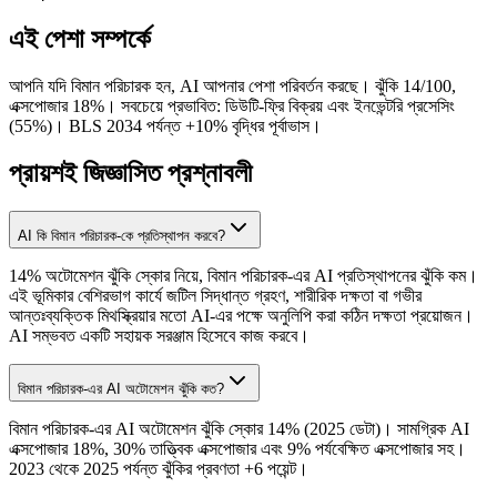
এই পেশা সম্পর্কে
আপনি যদি বিমান পরিচারক হন, AI আপনার পেশা পরিবর্তন করছে। ঝুঁকি 14/100,
এক্সপোজার 18%। সবচেয়ে প্রভাবিত: ডিউটি-ফ্রি বিক্রয় এবং ইনভেন্টরি প্রসেসিং
(55%)। BLS 2034 পর্যন্ত +10% বৃদ্ধির পূর্বাভাস।
প্রায়শই জিজ্ঞাসিত প্রশ্নাবলী
AI কি বিমান পরিচারক-কে প্রতিস্থাপন করবে?
14% অটোমেশন ঝুঁকি স্কোর নিয়ে, বিমান পরিচারক-এর AI প্রতিস্থাপনের ঝুঁকি কম।
এই ভূমিকার বেশিরভাগ কার্যে জটিল সিদ্ধান্ত গ্রহণ, শারীরিক দক্ষতা বা গভীর
আন্তঃব্যক্তিক মিথস্ক্রিয়ার মতো AI-এর পক্ষে অনুলিপি করা কঠিন দক্ষতা প্রয়োজন।
AI সম্ভবত একটি সহায়ক সরঞ্জাম হিসেবে কাজ করবে।
বিমান পরিচারক-এর AI অটোমেশন ঝুঁকি কত?
বিমান পরিচারক-এর AI অটোমেশন ঝুঁকি স্কোর 14% (2025 ডেটা)। সামগ্রিক AI
এক্সপোজার 18%, 30% তাত্ত্বিক এক্সপোজার এবং 9% পর্যবেক্ষিত এক্সপোজার সহ।
2023 থেকে 2025 পর্যন্ত ঝুঁকির প্রবণতা +6 পয়েন্ট।