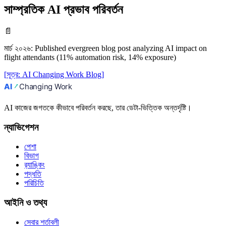
সাম্প্রতিক AI প্রভাব পরিবর্তন
📄
মার্চ ২০২৬
:
Published evergreen blog post analyzing AI impact on
flight attendants (11% automation risk, 14% exposure)
[
সূত্র
:
AI Changing Work Blog
]
AI কাজের জগতকে কীভাবে পরিবর্তন করছে, তার ডেটা-ভিত্তিক অন্তর্দৃষ্টি।
ন্যাভিগেশন
পেশা
বিভাগ
র‍্যাঙ্কিং
পদ্ধতি
পরিচিতি
আইনি ও তথ্য
সেবার শর্তাবলী