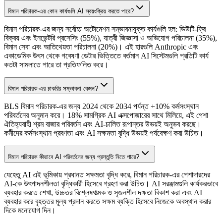
বিমান পরিচারক-এর কোন কার্যগুলি AI স্বয়ংক্রিয় করতে পারে?
বিমান পরিচারক-এর জন্য সর্বোচ্চ অটোমেশন সম্ভাবনাযুক্ত কার্যগুলি হল: ডিউটি-ফ্রি
বিক্রয় এবং ইনভেন্টরি প্রসেসিং (55%), যাত্রী জিজ্ঞাসা ও অভিযোগ পরিচালনা (35%),
বিমান সেবা এবং আতিথেয়তা পরিচালনা (20%)। এই হারগুলি Anthropic এবং
একাডেমিক উৎস থেকে গবেষণা ডেটার ভিত্তিতে বর্তমান AI সিস্টেমগুলি প্রতিটি কার্য
কতটা সামলাতে পারে তা প্রতিফলিত করে।
বিমান পরিচারক-এর চাকরির সম্ভাবনা কেমন?
BLS বিমান পরিচারক-এর জন্য 2024 থেকে 2034 পর্যন্ত +10% কর্মসংস্থান
পরিবর্তনের অনুমান করে। 18% সামগ্রিক AI এক্সপোজারের সাথে মিলিয়ে, এই পেশা
ঐতিহ্যবাহী শ্রম বাজার পরিবর্তন এবং AI-চালিত রূপান্তর উভয়ই অনুভব করছে।
কর্মীদের কর্মসংস্থান প্রবণতা এবং AI সক্ষমতা বৃদ্ধি উভয়ই পর্যবেক্ষণ করা উচিত।
বিমান পরিচারক কীভাবে AI পরিবর্তনের জন্য প্রস্তুতি নিতে পারে?
যেহেতু AI এই ভূমিকায় প্রধানত সক্ষমতা বৃদ্ধি করে, বিমান পরিচারক-এর পেশাদারদের
AI-কে উৎপাদনশীলতা বৃদ্ধিকারী হিসেবে গ্রহণ করা উচিত। AI সরঞ্জামগুলি কার্যকরভাবে
ব্যবহার করতে শেখা, উচ্চতর বিশ্লেষণাত্মক ও সৃজনশীল দক্ষতা বিকাশ করা এবং AI
ব্যবহার করে বৃহত্তর মূল্য প্রদান করতে সক্ষম ব্যক্তি হিসেবে নিজেকে অবস্থান করার
দিকে মনোযোগ দিন।