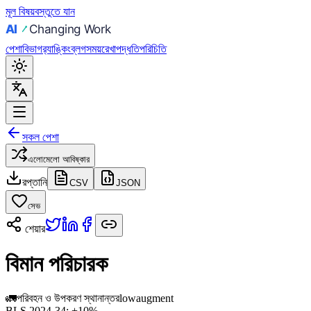
মূল বিষয়বস্তুতে যান
পেশা
বিভাগ
র‍্যাঙ্কিং
ব্লগ
সময়রেখা
পদ্ধতি
পরিচিতি
সকল পেশা
এলোমেলো আবিষ্কার
রপ্তানি
CSV
JSON
সেভ
শেয়ার
বিমান পরিচারক
🚛
পরিবহন ও উপকরণ স্থানান্তর
low
augment
BLS 2024-34:
+10%