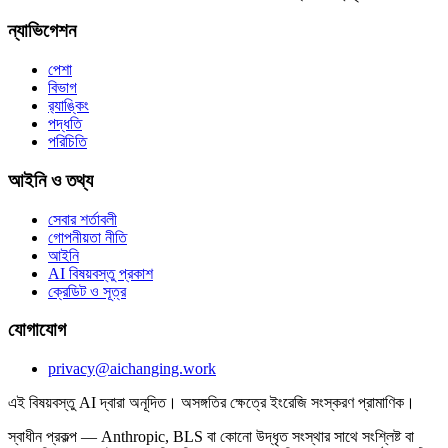
ন্যাভিগেশন
পেশা
বিভাগ
র‍্যাঙ্কিং
পদ্ধতি
পরিচিতি
আইনি ও তথ্য
সেবার শর্তাবলী
গোপনীয়তা নীতি
আইনি
AI বিষয়বস্তু প্রকাশ
ক্রেডিট ও সূত্র
যোগাযোগ
privacy@aichanging.work
এই বিষয়বস্তু AI দ্বারা অনূদিত। অসঙ্গতির ক্ষেত্রে ইংরেজি সংস্করণ প্রামাণিক।
স্বাধীন প্রকল্প — Anthropic, BLS বা কোনো উদ্ধৃত সংস্থার সাথে সংশ্লিষ্ট বা