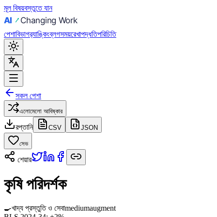
মূল বিষয়বস্তুতে যান
পেশা
বিভাগ
র‍্যাঙ্কিং
ব্লগ
সময়রেখা
পদ্ধতি
পরিচিতি
সকল পেশা
এলোমেলো আবিষ্কার
রপ্তানি
CSV
JSON
সেভ
শেয়ার
কৃষি পরিদর্শক
🍳
খাদ্য প্রস্তুতি ও সেবা
medium
augment
BLS 2024-34:
+2%