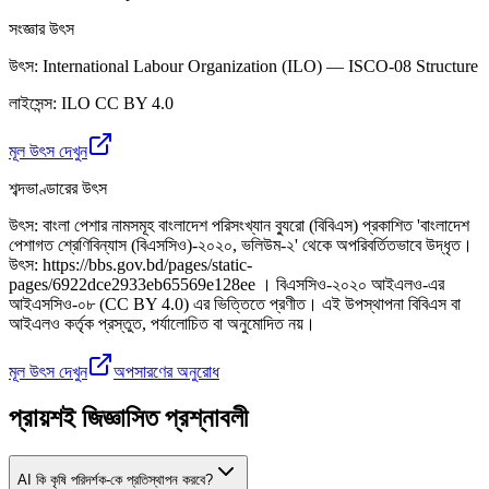
সংজ্ঞার উৎস
উৎস
:
International Labour Organization (ILO) — ISCO-08 Structure
লাইসেন্স
:
ILO CC BY 4.0
মূল উৎস দেখুন
শব্দভাণ্ডারের উৎস
উৎস
:
বাংলা পেশার নামসমূহ বাংলাদেশ পরিসংখ্যান ব্যুরো (বিবিএস) প্রকাশিত 'বাংলাদেশ
পেশাগত শ্রেণিবিন্যাস (বিএসসিও)-২০২০, ভলিউম-২' থেকে অপরিবর্তিতভাবে উদ্ধৃত।
উৎস: https://bbs.gov.bd/pages/static-
pages/6922dce2933eb65569e128ee । বিএসসিও-২০২০ আইএলও-এর
আইএসসিও-০৮ (CC BY 4.0) এর ভিত্তিতে প্রণীত। এই উপস্থাপনা বিবিএস বা
আইএলও কর্তৃক প্রস্তুত, পর্যালোচিত বা অনুমোদিত নয়।
মূল উৎস দেখুন
অপসারণের অনুরোধ
প্রায়শই জিজ্ঞাসিত প্রশ্নাবলী
AI কি কৃষি পরিদর্শক-কে প্রতিস্থাপন করবে?