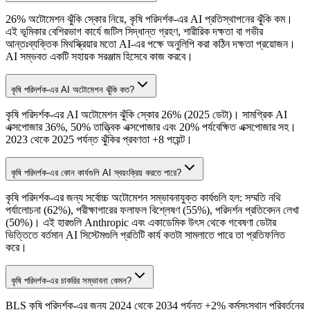
26% অটোমেশন ঝুঁকি স্কোর নিয়ে, কৃষি পরিদর্শক-এর AI প্রতিস্থাপনের ঝুঁকি কম।
এই ভূমিকার বেশিরভাগ কার্যে জটিল সিদ্ধান্ত গ্রহণ, শারীরিক দক্ষতা বা গভীর
আন্তঃব্যক্তিক মিথস্ক্রিয়ার মতো AI-এর পক্ষে অনুলিপি করা কঠিন দক্ষতা প্রয়োজন।
AI সম্ভবত একটি সহায়ক সরঞ্জাম হিসেবে কাজ করবে।
কৃষি পরিদর্শক-এর AI অটোমেশন ঝুঁকি কত?
কৃষি পরিদর্শক-এর AI অটোমেশন ঝুঁকি স্কোর 26% (2025 ডেটা)। সামগ্রিক AI
এক্সপোজার 36%, 50% তাত্ত্বিক এক্সপোজার এবং 20% পর্যবেক্ষিত এক্সপোজার সহ।
2023 থেকে 2025 পর্যন্ত ঝুঁকির প্রবণতা +8 পয়েন্ট।
কৃষি পরিদর্শক-এর কোন কার্যগুলি AI স্বয়ংক্রিয় করতে পারে?
কৃষি পরিদর্শক-এর জন্য সর্বোচ্চ অটোমেশন সম্ভাবনাযুক্ত কার্যগুলি হল: সম্মতি নথি
পর্যালোচনা (62%), পরীক্ষাগারের ফলাফল বিশ্লেষণ (55%), পরিদর্শন প্রতিবেদন লেখা
(50%)। এই হারগুলি Anthropic এবং একাডেমিক উৎস থেকে গবেষণা ডেটার
ভিত্তিতে বর্তমান AI সিস্টেমগুলি প্রতিটি কার্য কতটা সামলাতে পারে তা প্রতিফলিত
করে।
কৃষি পরিদর্শক-এর চাকরির সম্ভাবনা কেমন?
BLS কৃষি পরিদর্শক-এর জন্য 2024 থেকে 2034 পর্যন্ত +2% কর্মসংস্থান পরিবর্তনের