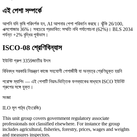
এই পেশা সম্পর্কে
আপনি যদি কৃষি পরিদর্শক হন, AI আপনার পেশা পরিবর্তন করছে। ঝুঁকি 26/100,
এক্সপোজার 36%। সবচেয়ে প্রভাবিত: সম্মতি নথি পর্যালোচনা (62%)। BLS 2034
পর্যন্ত +2% বৃদ্ধির পূর্বাভাস।
ISCO-08 শ্রেণিবিন্যাস
ইউনিট গ্রুপ
3359
জাতীয় উৎস
বিধিবদ্ধ সরকারি নিয়ন্ত্রণ কাজে সহযোগী পেশাজীবী যা অন্যত্র শ্রেণিভুক্ত হয়নি
পরোক্ষ ম্যাপিং — এই পেশাটি নিয়ম-ভিত্তিক ফলব্যাকের মাধ্যমে ISCO ইউনিট
গ্রুপের সঙ্গে যুক্ত।
সংজ্ঞা
ILO মূল পাঠ্য (ইংরেজি)
This unit group covers government regulatory associate
professionals not classified elsewhere. For instance the group
includes agricultural, fisheries, forestry, prices, wages and weights
and measures inspectors.