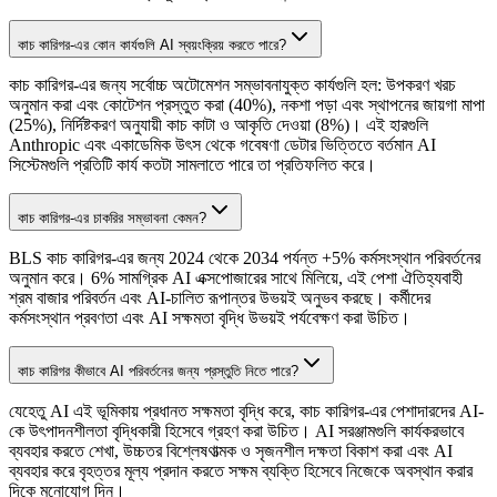
কাচ কারিগর-এর কোন কার্যগুলি AI স্বয়ংক্রিয় করতে পারে?
কাচ কারিগর-এর জন্য সর্বোচ্চ অটোমেশন সম্ভাবনাযুক্ত কার্যগুলি হল: উপকরণ খরচ
অনুমান করা এবং কোটেশন প্রস্তুত করা (40%), নকশা পড়া এবং স্থাপনের জায়গা মাপা
(25%), নির্দিষ্টকরণ অনুযায়ী কাচ কাটা ও আকৃতি দেওয়া (8%)। এই হারগুলি
Anthropic এবং একাডেমিক উৎস থেকে গবেষণা ডেটার ভিত্তিতে বর্তমান AI
সিস্টেমগুলি প্রতিটি কার্য কতটা সামলাতে পারে তা প্রতিফলিত করে।
কাচ কারিগর-এর চাকরির সম্ভাবনা কেমন?
BLS কাচ কারিগর-এর জন্য 2024 থেকে 2034 পর্যন্ত +5% কর্মসংস্থান পরিবর্তনের
অনুমান করে। 6% সামগ্রিক AI এক্সপোজারের সাথে মিলিয়ে, এই পেশা ঐতিহ্যবাহী
শ্রম বাজার পরিবর্তন এবং AI-চালিত রূপান্তর উভয়ই অনুভব করছে। কর্মীদের
কর্মসংস্থান প্রবণতা এবং AI সক্ষমতা বৃদ্ধি উভয়ই পর্যবেক্ষণ করা উচিত।
কাচ কারিগর কীভাবে AI পরিবর্তনের জন্য প্রস্তুতি নিতে পারে?
যেহেতু AI এই ভূমিকায় প্রধানত সক্ষমতা বৃদ্ধি করে, কাচ কারিগর-এর পেশাদারদের AI-
কে উৎপাদনশীলতা বৃদ্ধিকারী হিসেবে গ্রহণ করা উচিত। AI সরঞ্জামগুলি কার্যকরভাবে
ব্যবহার করতে শেখা, উচ্চতর বিশ্লেষণাত্মক ও সৃজনশীল দক্ষতা বিকাশ করা এবং AI
ব্যবহার করে বৃহত্তর মূল্য প্রদান করতে সক্ষম ব্যক্তি হিসেবে নিজেকে অবস্থান করার
দিকে মনোযোগ দিন।