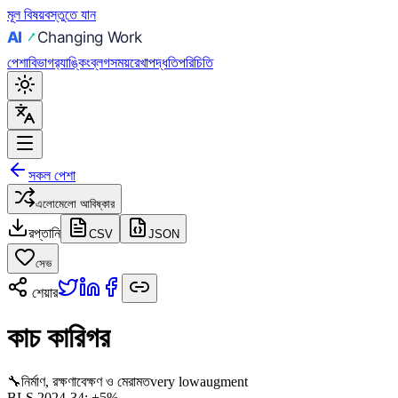
মূল বিষয়বস্তুতে যান
পেশা
বিভাগ
র‍্যাঙ্কিং
ব্লগ
সময়রেখা
পদ্ধতি
পরিচিতি
সকল পেশা
এলোমেলো আবিষ্কার
রপ্তানি
CSV
JSON
সেভ
শেয়ার
কাচ কারিগর
🔧
নির্মাণ, রক্ষণাবেক্ষণ ও মেরামত
very low
augment
BLS 2024-34:
+5%