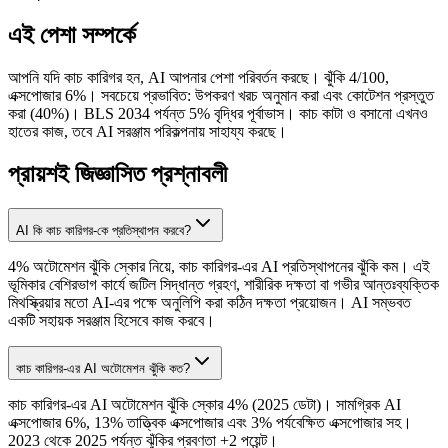
এই পেশা সম্পর্কে
আপনি যদি কাচ কারিগর হন, AI আপনার পেশা পরিবর্তন করছে। ঝুঁকি 4/100,
এক্সপোজার 6%। সবচেয়ে প্রভাবিত: উপকরণ খরচ অনুমান করা এবং কোটেশন প্রস্তুত
করা (40%)। BLS 2034 পর্যন্ত 5% বৃদ্ধির পূর্বাভাস। কাচ কাটা ও বসানো এখনও
হাতের কাজ, তবে AI সরঞ্জাম পরিকল্পনায় সাহায্য করছে।
প্রায়শই জিজ্ঞাসিত প্রশ্নাবলী
AI কি কাচ কারিগর-কে প্রতিস্থাপন করবে?
4% অটোমেশন ঝুঁকি স্কোর নিয়ে, কাচ কারিগর-এর AI প্রতিস্থাপনের ঝুঁকি কম। এই
ভূমিকার বেশিরভাগ কার্যে জটিল সিদ্ধান্ত গ্রহণ, শারীরিক দক্ষতা বা গভীর আন্তঃব্যক্তিক
মিথস্ক্রিয়ার মতো AI-এর পক্ষে অনুলিপি করা কঠিন দক্ষতা প্রয়োজন। AI সম্ভবত
একটি সহায়ক সরঞ্জাম হিসেবে কাজ করবে।
কাচ কারিগর-এর AI অটোমেশন ঝুঁকি কত?
কাচ কারিগর-এর AI অটোমেশন ঝুঁকি স্কোর 4% (2025 ডেটা)। সামগ্রিক AI
এক্সপোজার 6%, 13% তাত্ত্বিক এক্সপোজার এবং 3% পর্যবেক্ষিত এক্সপোজার সহ।
2023 থেকে 2025 পর্যন্ত ঝুঁকির প্রবণতা +2 পয়েন্ট।