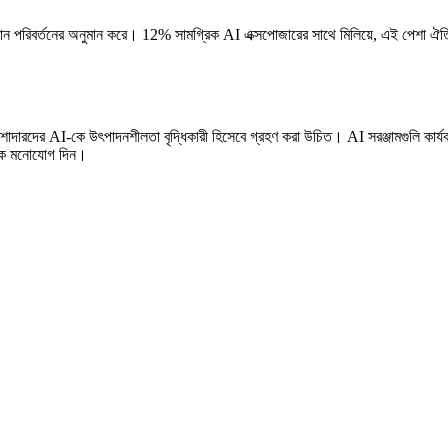
্থান পরিবর্তনের অনুমান করে। 12% সামগ্রিক AI এক্সপোজারের সাথে মিলিয়ে, এই পেশা ঐতি
এর পেশাদারদের AI-কে উৎপাদনশীলতা বৃদ্ধিকারী হিসেবে গ্রহণ করা উচিত। AI সরঞ্জামগুলি কার
দিকে মনোযোগ দিন।