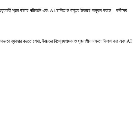
হ্যবাহী শ্রম বাজার পরিবর্তন এবং AI-চালিত রূপান্তর উভয়ই অনুভব করছে। কর্মীদের
্যকরভাবে ব্যবহার করতে শেখা, উচ্চতর বিশ্লেষণাত্মক ও সৃজনশীল দক্ষতা বিকাশ করা এবং AI