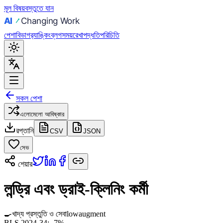
মূল বিষয়বস্তুতে যান
পেশা
বিভাগ
র‍্যাঙ্কিং
ব্লগ
সময়রেখা
পদ্ধতি
পরিচিতি
সকল পেশা
এলোমেলো আবিষ্কার
রপ্তানি
CSV
JSON
সেভ
শেয়ার
লন্ড্রি এবং ড্রাই-ক্লিনিং কর্মী
🍳
খাদ্য প্রস্তুতি ও সেবা
low
augment
BLS 2024-34:
-7%