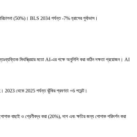
িং পরিচালনা (50%)। BLS 2034 পর্যন্ত -7% হ্রাসের পূর্বাভাস।
আন্তঃব্যক্তিক মিথস্ক্রিয়ার মতো AI-এর পক্ষে অনুলিপি করা কঠিন দক্ষতা প্রয়োজন। AI
। 2023 থেকে 2025 পর্যন্ত ঝুঁকির প্রবণতা +6 পয়েন্ট।
ারে পোশাক বাছাই ও শ্রেণীবদ্ধ করা (20%), দাগ এবং ক্ষতির জন্য পোশাক পরিদর্শন করা