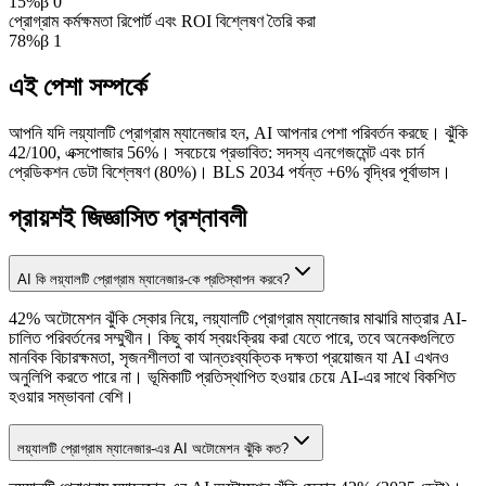
15
%
β
0
প্রোগ্রাম কর্মক্ষমতা রিপোর্ট এবং ROI বিশ্লেষণ তৈরি করা
78
%
β
1
এই পেশা সম্পর্কে
আপনি যদি লয়্যালটি প্রোগ্রাম ম্যানেজার হন, AI আপনার পেশা পরিবর্তন করছে। ঝুঁকি
42/100, এক্সপোজার 56%। সবচেয়ে প্রভাবিত: সদস্য এনগেজমেন্ট এবং চার্ন
প্রেডিকশন ডেটা বিশ্লেষণ (80%)। BLS 2034 পর্যন্ত +6% বৃদ্ধির পূর্বাভাস।
প্রায়শই জিজ্ঞাসিত প্রশ্নাবলী
AI কি লয়্যালটি প্রোগ্রাম ম্যানেজার-কে প্রতিস্থাপন করবে?
42% অটোমেশন ঝুঁকি স্কোর নিয়ে, লয়্যালটি প্রোগ্রাম ম্যানেজার মাঝারি মাত্রার AI-
চালিত পরিবর্তনের সম্মুখীন। কিছু কার্য স্বয়ংক্রিয় করা যেতে পারে, তবে অনেকগুলিতে
মানবিক বিচারক্ষমতা, সৃজনশীলতা বা আন্তঃব্যক্তিক দক্ষতা প্রয়োজন যা AI এখনও
অনুলিপি করতে পারে না। ভূমিকাটি প্রতিস্থাপিত হওয়ার চেয়ে AI-এর সাথে বিকশিত
হওয়ার সম্ভাবনা বেশি।
লয়্যালটি প্রোগ্রাম ম্যানেজার-এর AI অটোমেশন ঝুঁকি কত?