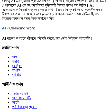
যেহেতু AI এই ভূমিকায় প্রধানত সক্ষমতা বৃদ্ধি করে, লয়্যালটি প্রোগ্রাম ম্যানেজার-এর
পেশাদারদের AI-কে উৎপাদনশীলতা বৃদ্ধিকারী হিসেবে গ্রহণ করা উচিত। AI
সরঞ্জামগুলি কার্যকরভাবে ব্যবহার করতে শেখা, উচ্চতর বিশ্লেষণাত্মক ও সৃজনশীল দক্ষতা
বিকাশ করা এবং AI ব্যবহার করে বৃহত্তর মূল্য প্রদান করতে সক্ষম ব্যক্তি হিসেবে
নিজেকে অবস্থান করার দিকে মনোযোগ দিন।
AI কাজের জগতকে কীভাবে পরিবর্তন করছে, তার ডেটা-ভিত্তিক অন্তর্দৃষ্টি।
ন্যাভিগেশন
পেশা
বিভাগ
র‍্যাঙ্কিং
পদ্ধতি
পরিচিতি
আইনি ও তথ্য
সেবার শর্তাবলী
গোপনীয়তা নীতি
আইনি
AI বিষয়বস্তু প্রকাশ