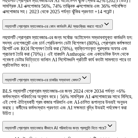
লয়্যালটি প্রোগ্রাম ম্যানেজার-এর AI অটোমেশন ঝুঁকি স্কোর 42% (2025 ডেটা)।
সামগ্রিক AI এক্সপোজার 56%, 74% তাত্ত্বিক এক্সপোজার এবং 36% পর্যবেক্ষিত
এক্সপোজার সহ। 2023 থেকে 2025 পর্যন্ত ঝুঁকির প্রবণতা +14 পয়েন্ট।
লয়্যালটি প্রোগ্রাম ম্যানেজার-এর কোন কার্যগুলি AI স্বয়ংক্রিয় করতে পারে?
লয়্যালটি প্রোগ্রাম ম্যানেজার-এর জন্য সর্বোচ্চ অটোমেশন সম্ভাবনাযুক্ত কার্যগুলি হল:
সদস্য এনগেজমেন্ট এবং চার্ন প্রেডিকশন ডেটা বিশ্লেষণ (80%), প্রোগ্রাম কর্মক্ষমতা
রিপোর্ট এবং ROI বিশ্লেষণ তৈরি করা (78%), ব্যক্তিগতকৃত পুরস্কার অফার এবং
প্রচারণা তৈরি করা (70%)। এই হারগুলি Anthropic এবং একাডেমিক উৎস থেকে
গবেষণা ডেটার ভিত্তিতে বর্তমান AI সিস্টেমগুলি প্রতিটি কার্য কতটা সামলাতে পারে তা
প্রতিফলিত করে।
লয়্যালটি প্রোগ্রাম ম্যানেজার-এর চাকরির সম্ভাবনা কেমন?
BLS লয়্যালটি প্রোগ্রাম ম্যানেজার-এর জন্য 2024 থেকে 2034 পর্যন্ত +6%
কর্মসংস্থান পরিবর্তনের অনুমান করে। 56% সামগ্রিক AI এক্সপোজারের সাথে মিলিয়ে,
এই পেশা ঐতিহ্যবাহী শ্রম বাজার পরিবর্তন এবং AI-চালিত রূপান্তর উভয়ই অনুভব
করছে। কর্মীদের কর্মসংস্থান প্রবণতা এবং AI সক্ষমতা বৃদ্ধি উভয়ই পর্যবেক্ষণ করা
উচিত।
লয়্যালটি প্রোগ্রাম ম্যানেজার কীভাবে AI পরিবর্তনের জন্য প্রস্তুতি নিতে পারে?