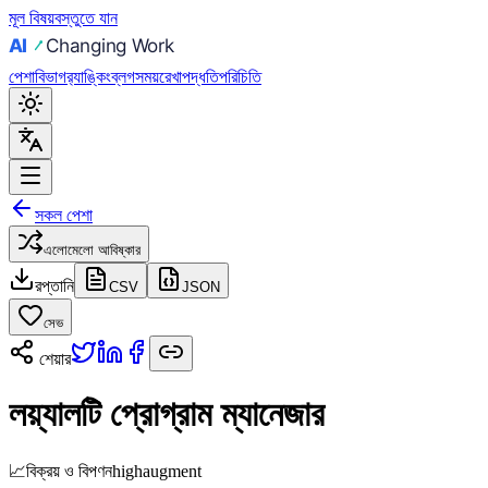
মূল বিষয়বস্তুতে যান
পেশা
বিভাগ
র‍্যাঙ্কিং
ব্লগ
সময়রেখা
পদ্ধতি
পরিচিতি
সকল পেশা
এলোমেলো আবিষ্কার
রপ্তানি
CSV
JSON
সেভ
শেয়ার
লয়্যালটি প্রোগ্রাম ম্যানেজার
📈
বিক্রয় ও বিপণন
high
augment