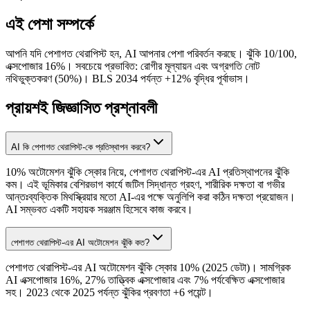
এই পেশা সম্পর্কে
আপনি যদি পেশাগত থেরাপিস্ট হন, AI আপনার পেশা পরিবর্তন করছে। ঝুঁকি 10/100,
এক্সপোজার 16%। সবচেয়ে প্রভাবিত: রোগীর মূল্যায়ন এবং অগ্রগতি নোট
নথিভুক্তকরণ (50%)। BLS 2034 পর্যন্ত +12% বৃদ্ধির পূর্বাভাস।
প্রায়শই জিজ্ঞাসিত প্রশ্নাবলী
AI কি পেশাগত থেরাপিস্ট-কে প্রতিস্থাপন করবে?
10% অটোমেশন ঝুঁকি স্কোর নিয়ে, পেশাগত থেরাপিস্ট-এর AI প্রতিস্থাপনের ঝুঁকি
কম। এই ভূমিকার বেশিরভাগ কার্যে জটিল সিদ্ধান্ত গ্রহণ, শারীরিক দক্ষতা বা গভীর
আন্তঃব্যক্তিক মিথস্ক্রিয়ার মতো AI-এর পক্ষে অনুলিপি করা কঠিন দক্ষতা প্রয়োজন।
AI সম্ভবত একটি সহায়ক সরঞ্জাম হিসেবে কাজ করবে।
পেশাগত থেরাপিস্ট-এর AI অটোমেশন ঝুঁকি কত?
পেশাগত থেরাপিস্ট-এর AI অটোমেশন ঝুঁকি স্কোর 10% (2025 ডেটা)। সামগ্রিক
AI এক্সপোজার 16%, 27% তাত্ত্বিক এক্সপোজার এবং 7% পর্যবেক্ষিত এক্সপোজার
সহ। 2023 থেকে 2025 পর্যন্ত ঝুঁকির প্রবণতা +6 পয়েন্ট।