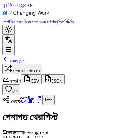
মূল বিষয়বস্তুতে যান
পেশা
বিভাগ
র‍্যাঙ্কিং
ব্লগ
সময়রেখা
পদ্ধতি
পরিচিতি
সকল পেশা
এলোমেলো আবিষ্কার
রপ্তানি
CSV
JSON
সেভ
শেয়ার
পেশাগত থেরাপিস্ট
🏥
স্বাস্থ্যসেবা
low
augment
BLS 2024-34:
+12%