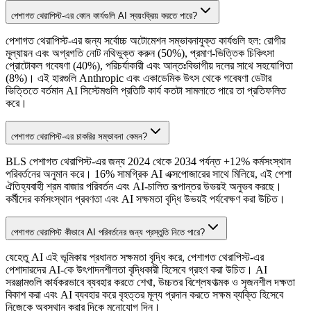
পেশাগত থেরাপিস্ট-এর কোন কার্যগুলি AI স্বয়ংক্রিয় করতে পারে?
পেশাগত থেরাপিস্ট-এর জন্য সর্বোচ্চ অটোমেশন সম্ভাবনাযুক্ত কার্যগুলি হল: রোগীর
মূল্যায়ন এবং অগ্রগতি নোট নথিভুক্ত করুন (50%), প্রমাণ-ভিত্তিক চিকিৎসা
প্রোটোকল গবেষণা (40%), পরিচর্যাকারী এবং আন্তঃবিভাগীয় দলের সাথে সহযোগিতা
(8%)। এই হারগুলি Anthropic এবং একাডেমিক উৎস থেকে গবেষণা ডেটার
ভিত্তিতে বর্তমান AI সিস্টেমগুলি প্রতিটি কার্য কতটা সামলাতে পারে তা প্রতিফলিত
করে।
পেশাগত থেরাপিস্ট-এর চাকরির সম্ভাবনা কেমন?
BLS পেশাগত থেরাপিস্ট-এর জন্য 2024 থেকে 2034 পর্যন্ত +12% কর্মসংস্থান
পরিবর্তনের অনুমান করে। 16% সামগ্রিক AI এক্সপোজারের সাথে মিলিয়ে, এই পেশা
ঐতিহ্যবাহী শ্রম বাজার পরিবর্তন এবং AI-চালিত রূপান্তর উভয়ই অনুভব করছে।
কর্মীদের কর্মসংস্থান প্রবণতা এবং AI সক্ষমতা বৃদ্ধি উভয়ই পর্যবেক্ষণ করা উচিত।
পেশাগত থেরাপিস্ট কীভাবে AI পরিবর্তনের জন্য প্রস্তুতি নিতে পারে?
যেহেতু AI এই ভূমিকায় প্রধানত সক্ষমতা বৃদ্ধি করে, পেশাগত থেরাপিস্ট-এর
পেশাদারদের AI-কে উৎপাদনশীলতা বৃদ্ধিকারী হিসেবে গ্রহণ করা উচিত। AI
সরঞ্জামগুলি কার্যকরভাবে ব্যবহার করতে শেখা, উচ্চতর বিশ্লেষণাত্মক ও সৃজনশীল দক্ষতা
বিকাশ করা এবং AI ব্যবহার করে বৃহত্তর মূল্য প্রদান করতে সক্ষম ব্যক্তি হিসেবে
নিজেকে অবস্থান করার দিকে মনোযোগ দিন।